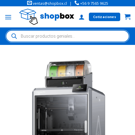
ventas@shopbox.cl
|
+56 9 7565 9625
Cotizaciones