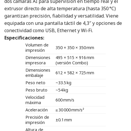
dos cámaras AI para supervisión en tiempo real y el
extrusor directo de alta temperatura (hasta 350 °C)
garantizan precisión, fiabilidad y versatilidad. Viene
equipada con una pantalla táctil de 4,3″ y opciones de
conectividad como USB, Ethernet y Wi‑Fi.
Especificaciones:
Volumen de
350 × 350 × 350 mm
impresión
Dimensiones
495 × 515 × 916 mm
impresora
(versión Combo)
Dimensiones
612 × 582 × 725 mm
embalaje
Peso neto
~33.5 kg
Peso bruto
~54 kg
Velocidad
600 mm/s
máxima
Aceleración
≤ 30 000 mm/s²
Precisión de
±0.1 mm
impresión
Altura de