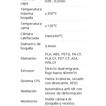
0.05 – 0.3 mm
capa
Temperatura
máxima
≤ 350 °C
boquilla
Temperatura
≤ 120 °C
cama
Cámara
Hasta 60 °C
calefactada
Diámetro de
0.4 mm
boquilla
PLA, ABS, PETG, PA‑CF,
Filamento
PLA‑CF, PET‑CF, ASA,
PPA‑CF
Directo dual‑engrane,
Extrusor
flujo hasta 40 mm³/s
Hasta 4 ranuras, secado
Sistema CFS
con desecante, RFID
Automática anti‑tilt con
Nivelación
sensor de deformación
Doble cámara AI
Monitoreo
(boquilla y recinto)