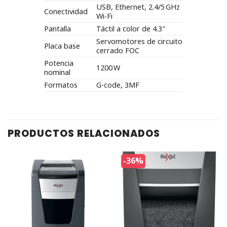
USB, Ethernet, 2.4/5 GHz
Conectividad
Wi‑Fi
Pantalla
Táctil a color de 4.3″
Servomotores de circuito
Placa base
cerrado FOC
Potencia
1200 W
nominal
Formatos
G-code, 3MF
PRODUCTOS RELACIONADOS
-36%