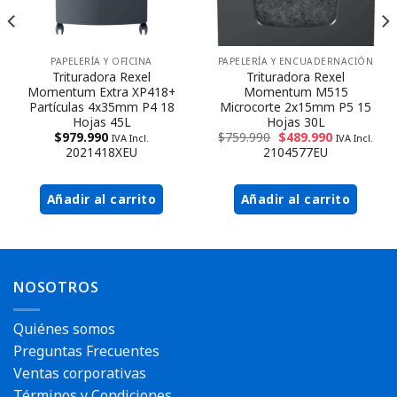
PAPELERÍA Y ENCUADERNACIÓN
PAPELERÍA Y OFICINA
Trituradora Rexel
Trituradora Rexel
Momentum M515
Momentum Extra XP418+
Microcorte 2x15mm P5 15
Partículas 4x35mm P4 18
Hojas 30L
Hojas 45L
$
759.990
$
489.990
$
979.990
IVA Incl.
IVA Incl.
2104577EU
2021418XEU
Añadir al carrito
Añadir al carrito
Envío rápido
Envío rápido
NOSOTROS
Quiénes somos
Reserva disponible
¡Ultima unidad!
Preguntas Frecuentes
Ventas corporativas
¡Ultima unidad!
Términos y Condiciones