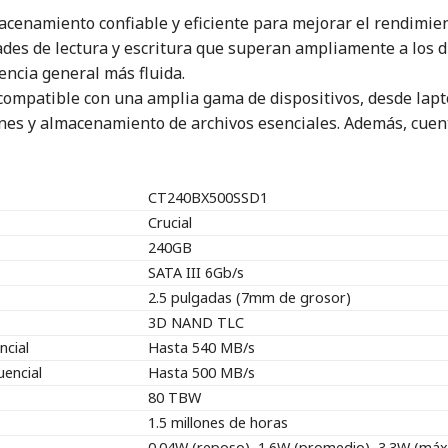
acenamiento confiable y eficiente para mejorar el rendimie
ades de lectura y escritura que superan ampliamente a los 
encia general más fluida.
compatible con una amplia gama de dispositivos, desde lapt
ones y almacenamiento de archivos esenciales. Además, cuent
CT240BX500SSD1
Crucial
240GB
SATA III 6Gb/s
2.5 pulgadas (7mm de grosor)
3D NAND TLC
ncial
Hasta 540 MB/s
uencial
Hasta 500 MB/s
80 TBW
1.5 millones de horas
0.04W (reposo), 1.6W (promedio), 3.3W (má