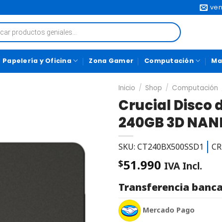
ven
Papelería y Oficina
Zona Gamer
Computación
Ma
Inicio
/
Shop
/
Computación
Crucial Disco 
240GB 3D NAND
SKU: CT240BX500SSD1
CR
51.990
$
IVA Incl.
Transferencia banca
Mercado Pago