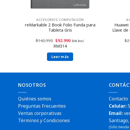
ACCESORIOS COMPUTACIÓN
A
reMarkable 2 Book Folio Funda para
Huawei 
egro
Tableta Gris
Llave de
$
142.990
$
92.990
$
2
IVA Incl.
RM314
Leer más
NOSOTROS
CONTÁC
Quiénes somos
Contacto
Preguntas Frecuentes
Celular:
5
Ventas corporativas
Email:
ve
Términos y Condiciones
Santiago, 
(Sólo tienda