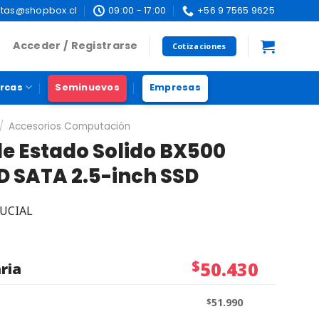
tas@shopbox.cl
09:00 - 17:00
+56 9 7565 9625
Acceder / Registrarse
Cotizaciones
rcas
Seminuevos
Empresas
/
Accesorios Computación
de Estado Solido BX500
 SATA 2.5-inch SSD
UCIAL
$
50.430
ria
$
51.990