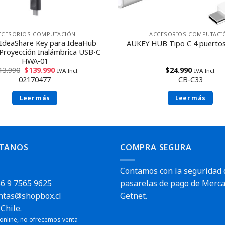
CCESORIOS COMPUTACIÓN
ACCESORIOS COMPUTACI
IdeaShare Key para IdeaHub
AUKEY HUB Tipo C 4 puertos
 Proyección Inalámbrica USB-C
HWA-01
13.990
$
139.990
$
24.990
IVA Incl.
IVA Incl.
02170477
CB-C33
Leer más
Leer más
TANOS
COMPRA SEGURA
Contamos con la seguridad 
6 9 7565 9625
pasarelas de pago de Merca
ntas@shopbox.cl
Getnet.
Chile.
 online, no ofrecemos venta