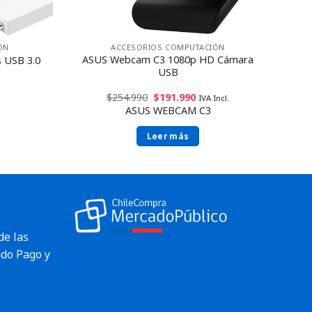
ÓN
ACCESORIOS COMPUTACIÓN
ASUS Webcam C3 1080p HD Cámara
 USB 3.0
USB
$
254.990
$
191.990
IVA Incl.
ASUS WEBCAM C3
Leer más
de las
do Pago y