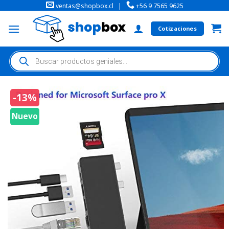
ventas@shopbox.cl
|
+56 9 7565 9625
Cotizaciones
-13%
Nuevo