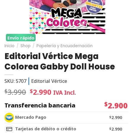
Envío rápido
Inicio
/
Shop
/
Papelería y Encuadernación
Editorial Vértice Mega
Colorea Gabby Doll House
SKU: 5707
Editorial Vértice
3.990
2.990
$
$
IVA Incl.
$
2.900
Transferencia bancaria
Mercado Pago
$
2.990
Tarjetas de débito o crédito
$
2.990