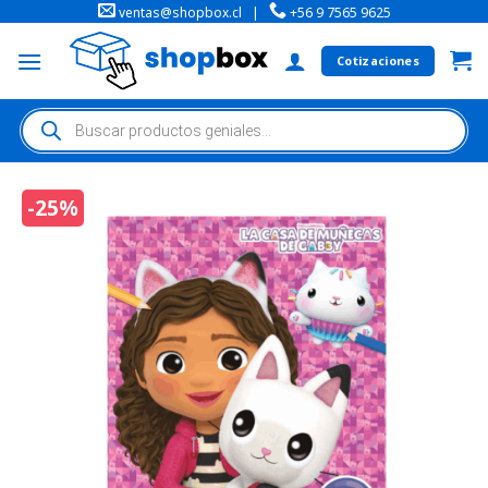
ventas@shopbox.cl
|
+56 9 7565 9625
Cotizaciones
-25%