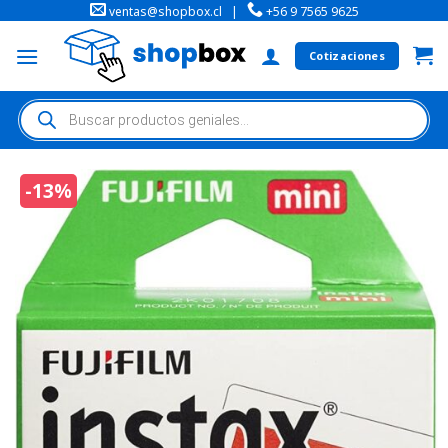
ventas@shopbox.cl
|
+56 9 7565 9625
Cotizaciones
-13%