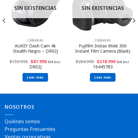
SIN EXISTENCIAS
SIN EXISTENCIAS
CÁMARAS
CÁMARAS
AUKEY Dash Cam 4k
Fujifilm Instax Wide 300
Stealth Negro – DR02J
Instant Film Camera (Black)
$
159.990
$
87.990
$
284.990
$
218.990
IVA Incl.
IVA Incl.
DR02J
16445783
Leer más
Leer más
NOSOTROS
Quiénes somos
Preguntas Frecuentes
Ventas corporativas