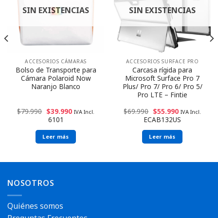
SIN EXISTENCIAS
SIN EXISTENCIAS
ACCESORIOS CÁMARAS
ACCESORIOS SURFACE PRO
Bolso de Transporte para
Carcasa rígida para
Cámara Polaroid Now
Microsoft Surface Pro 7
Naranjo Blanco
Plus/ Pro 7/ Pro 6/ Pro 5/
Pro LTE – Fintie
$
79.990
$
39.990
$
69.990
$
55.990
IVA Incl.
IVA Incl.
6101
ECAB132US
Leer más
Leer más
NOSOTROS
Quiénes somos
Preguntas Frecuentes