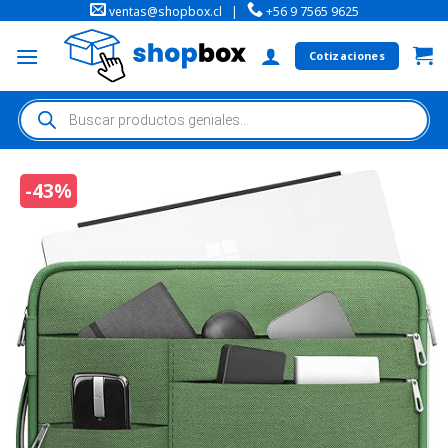
ventas@shopbox.cl
|
+56 9 7565 9625
Cotizaciones
-43%