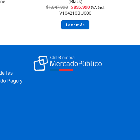
one
(Black)
$
1.047.990
$
895.990
IVA Incl.
V104210BU000
Leer más
de las
do Pago y