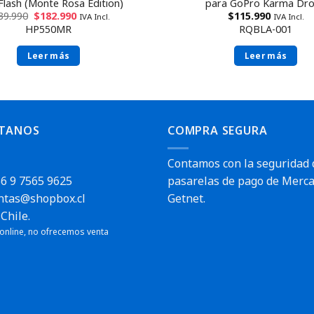
Flash (Monte Rosa Edition)
para GoPro Karma Dr
39.990
$
182.990
$
115.990
IVA Incl.
IVA Incl.
HP550MR
RQBLA-001
Leer más
Leer más
TANOS
COMPRA SEGURA
Contamos con la seguridad 
6 9 7565 9625
pasarelas de pago de Merca
ntas@shopbox.cl
Getnet.
Chile.
 online, no ofrecemos venta