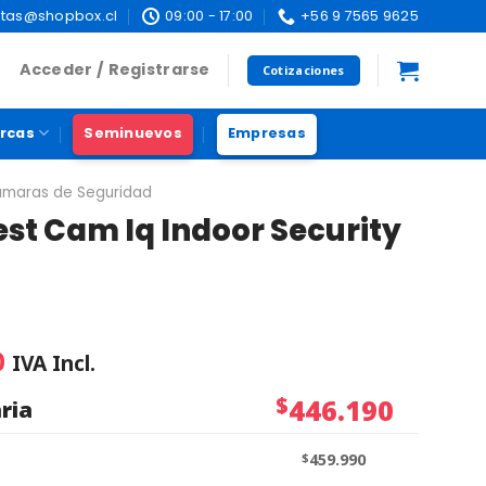
tas@shopbox.cl
09:00 - 17:00
+56 9 7565 9625
Acceder / Registrarse
Cotizaciones
rcas
Seminuevos
Empresas
maras de Seguridad
st Cam Iq Indoor Security
0
IVA Incl.
$
446.190
ria
$
459.990