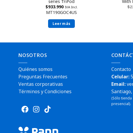
series TriPod
With 
$
933.990
$
2
IVA Incl.
MT190GOC4US
Leer más
NOSOTROS
CONTÁC
Quiénes somos
Contacto
Preguntas Frecuentes
Celular:
5
Ventas corporativas
Email:
ve
Términos y Condiciones
Santiago, 
(Sólo tienda
presencial).