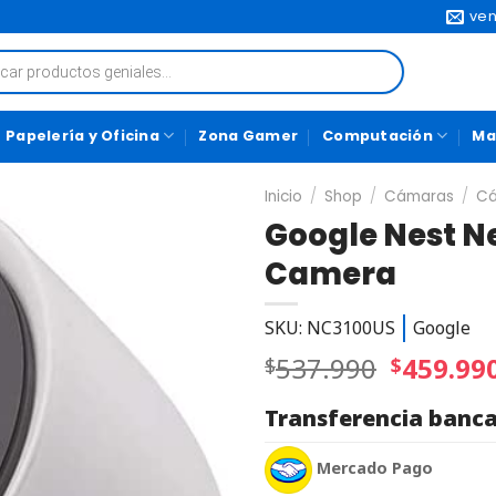
ven
Papelería y Oficina
Zona Gamer
Computación
Ma
Inicio
/
Shop
/
Cámaras
/
Cá
Google Nest Ne
Camera
SKU: NC3100US
Google
537.990
459.99
$
$
Transferencia banca
Mercado Pago