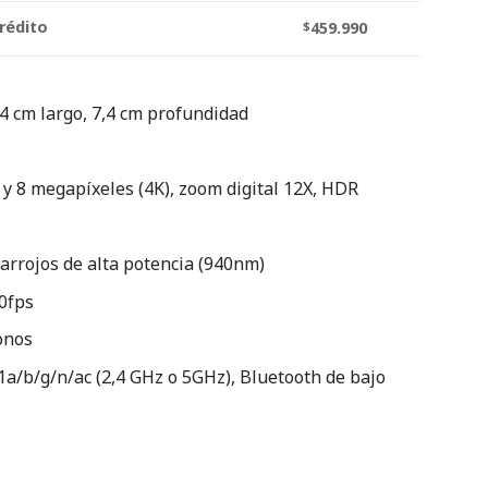
rédito
$
459.990
4 cm largo, 7,4 cm profundidad
 y 8 megapíxeles (4K), zoom digital 12X, HDR
rarrojos de alta potencia (940nm)
0fps
onos
1a/b/g/n/ac (2,4 GHz o 5GHz), Bluetooth de bajo