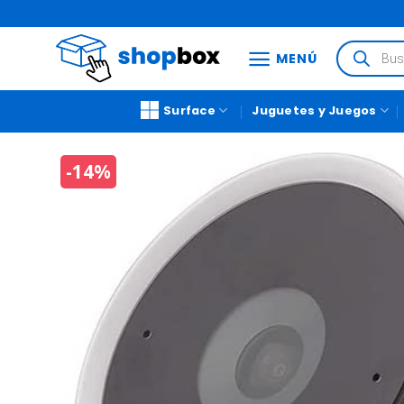
MENÚ
Surface
Juguetes y Juegos
-14%