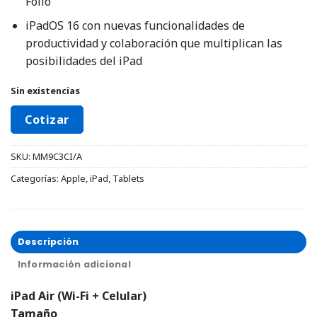
Folio
iPadOS 16 con nuevas funcionalidades de
productividad y colaboración que multiplican las
posibilidades del iPad
Sin existencias
Cotizar
SKU:
MM9C3CI/A
Categorías:
Apple
,
iPad
,
Tablets
Descripción
Información adicional
iPad Air (Wi-Fi + Celular)
Tamaño