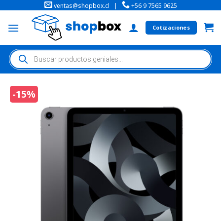
ventas@shopbox.cl
|
+56 9 7565 9625
Cotizaciones
-15%