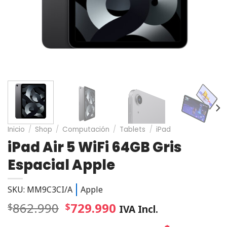
Inicio
/
Shop
/
Computación
/
Tablets
/
iPad
iPad Air 5 WiFi 64GB Gris
Espacial Apple
SKU: MM9C3CI/A
Apple
862.990
729.990
$
$
IVA Incl.