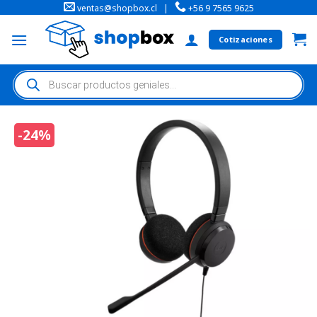
ventas@shopbox.cl
|
+56 9 7565 9625
Cotizaciones
-24%