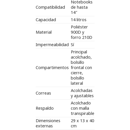
Notebooks
Compatibilidad
de hasta
14″
Capacidad
14 litros
Poliéster
Material
900D y
forro 210D
Impermeabilidad
Sí
Principal
acolchado,
bolsillo
Compartimentos
frontal con
cierre,
bolsillo
lateral
Acolchadas
Correas
y ajustables
Acolchado
Respaldo
con malla
transpirable
Dimensiones
29 x 13 x 40
externas
cm