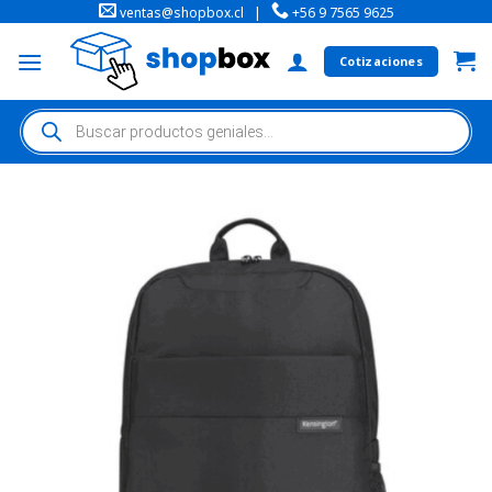
ventas@shopbox.cl
|
+56 9 7565 9625
Cotizaciones