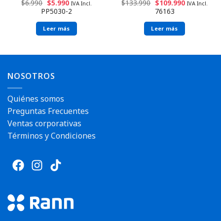
$
6.990
$
5.990
$
133.990
$
109.990
IVA Incl.
IVA Incl.
PP5030-2
76163
Leer más
Leer más
Envío rápido
NOSOTROS
Quiénes somos
Preguntas Frecuentes
Ventas corporativas
Términos y Condiciones