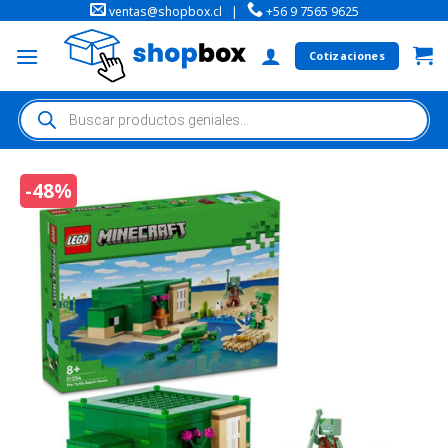
ventas@shopbox.cl
|
+56 9 7565 9625
Cotizaciones
-48%