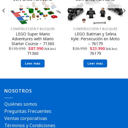
CONSTRUCCIÓN Y BLOQUES
CONSTRUCCIÓN Y BLOQUES
LEGO Super Mario
LEGO Batman y Selina
Adventures with Mario
Kyle: Persecución en Moto
Starter Course – 71360
– 76179
$
135.990
$
87.990
$
26.990
$
23.990
IVA Incl.
IVA Incl.
71360
76179
Leer más
Leer más
Envío rápido
Envío rápido
NOSOTROS
Quiénes somos
Preguntas Frecuentes
Ventas corporativas
Términos y Condiciones