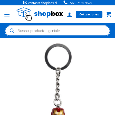
ventas@shopbox.cl
|
+56 9 7565 9625
Cotizaciones