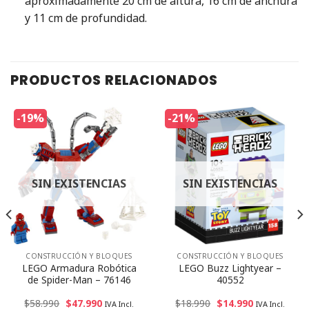
aproximadamente 20 cm de altura, 16 cm de anchura
y 11 cm de profundidad.
PRODUCTOS RELACIONADOS
-19%
-21%
SIN EXISTENCIAS
SIN EXISTENCIAS
CONSTRUCCIÓN Y BLOQUES
CONSTRUCCIÓN Y BLOQUES
LEGO Armadura Robótica
LEGO Buzz Lightyear –
de Spider-Man – 76146
40552
$
58.990
$
47.990
$
18.990
$
14.990
IVA Incl.
IVA Incl.