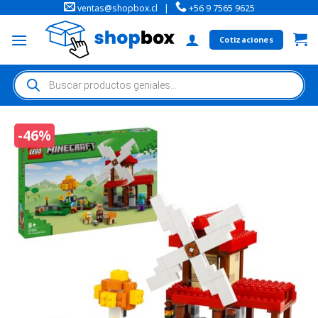
ventas@shopbox.cl
|
+56 9 7565 9625
Cotizaciones
-46%