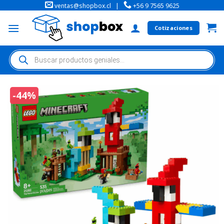
ventas@shopbox.cl
|
+56 9 7565 9625
Cotizaciones
-44%