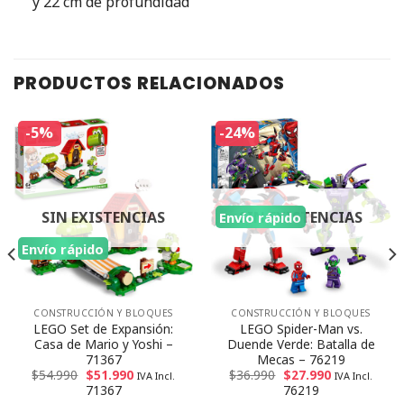
y 22 cm de profundidad
PRODUCTOS RELACIONADOS
-5%
-24%
SIN EXISTENCIAS
SIN EXISTENCIAS
Envío rápido
Envío rápido
CONSTRUCCIÓN Y BLOQUES
CONSTRUCCIÓN Y BLOQUES
LEGO Set de Expansión:
LEGO Spider-Man vs.
Casa de Mario y Yoshi –
Duende Verde: Batalla de
71367
Mecas – 76219
$
54.990
$
51.990
$
36.990
$
27.990
IVA Incl.
IVA Incl.
71367
76219