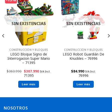
SIN EXISTENCIAS
SIN EXISTENCIAS
CONSTRUCCIÓN Y BLOQUES
CONSTRUCCIÓN Y BLOQUES
LEGO Bloque Signo de
LEGO Robot Guardián De
Interrogacion Super Mario
Knuckles – 76996
– 71395
$
363.990
$
307.990
$
84.990
IVA Incl.
IVA Incl.
71395
76996
Leer más
Leer más
Envío rápido
Envío rápido
NOSOTROS