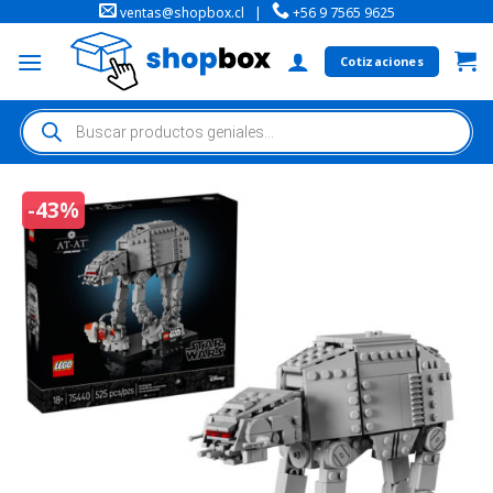
ventas@shopbox.cl
|
+56 9 7565 9625
Cotizaciones
-43%