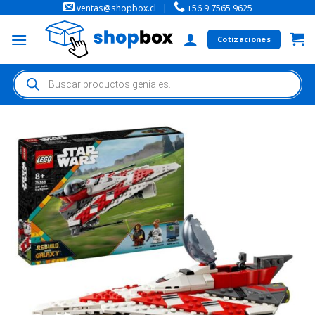
ventas@shopbox.cl
|
+56 9 7565 9625
Cotizaciones