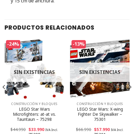
y 15 cm de anchura.
PRODUCTOS RELACIONADOS
-24%
-13%
SIN EXISTENCIAS
SIN EXISTENCIAS
CONSTRUCCIÓN Y BLOQUES
CONSTRUCCIÓN Y BLOQUES
LEGO Star Wars
LEGO Star Wars: X-wing
Microfighters: at-at vs.
Fighter De Skywalker –
Tauntaun – 75298
75301
$
44.990
$
33.990
$
66.990
$
57.990
IVA Incl.
IVA Incl.