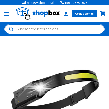
ventas@shopbox.cl
|
+56 9 7565 9625
Cotizaciones