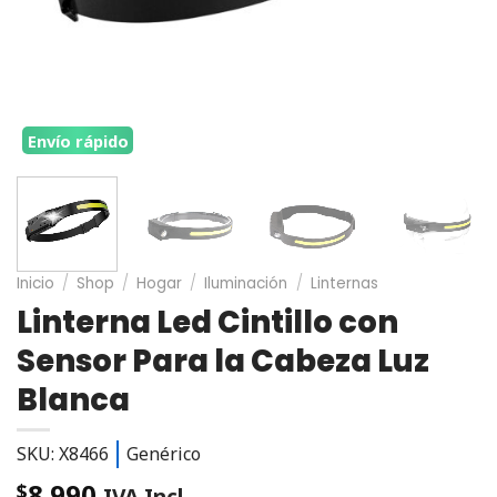
Envío rápido
Inicio
/
Shop
/
Hogar
/
Iluminación
/
Linternas
Linterna Led Cintillo con
Sensor Para la Cabeza Luz
Blanca
SKU: X8466
Genérico
8.990
$
IVA Incl.