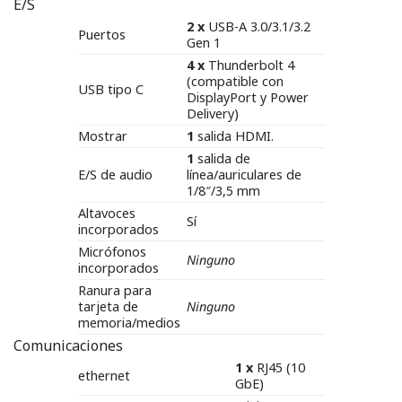
E/S
2 x
USB-A 3.0/3.1/3.2
Puertos
Gen 1
4 x
Thunderbolt 4
(compatible con
USB tipo C
DisplayPort y Power
Delivery)
Mostrar
1
salida HDMI.
1
salida de
E/S de audio
línea/auriculares de
1/8″/3,5 mm
Altavoces
Sí
incorporados
Micrófonos
Ninguno
incorporados
Ranura para
tarjeta de
Ninguno
memoria/medios
Comunicaciones
1 x
RJ45 (10
ethernet
GbE)