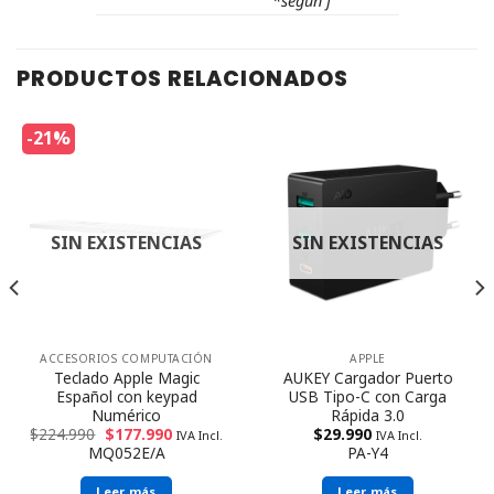
*según f
PRODUCTOS RELACIONADOS
-21%
SIN EXISTENCIAS
SIN EXISTENCIAS
ACCESORIOS COMPUTACIÓN
APPLE
Teclado Apple Magic
AUKEY Cargador Puerto
Español con keypad
USB Tipo-C con Carga
Numérico
Rápida 3.0
$
224.990
$
177.990
$
29.990
IVA Incl.
IVA Incl.
MQ052E/A
PA-Y4
Leer más
Leer más