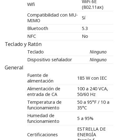
WiFi 6E
Wifi
(802.11ax)
Compatibilidad con MU-
Sí
MIMO
Bluetooth
5.3
NFC
No
Teclado y Ratón
Teclado
Ninguno
Dispositivo señalador
Ninguno
General
Fuente de
185 W con IEC
alimentación
Alimentación de
100 a 240 VCA,
entrada de CA
50/60 Hz
Temperatura de
50 a 95°F / 10 a
funcionamiento
35°C
Humedad de
5 a 95%
funcionamiento
ESTRELLA DE
Certificaciones
ENERGÍA