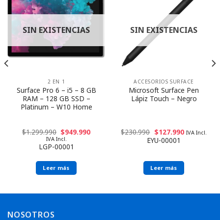
SIN EXISTENCIAS
SIN EXISTENCIAS
2 EN 1
ACCESORIOS SURFACE
Surface Pro 6 – i5 – 8 GB
Microsoft Surface Pen
RAM – 128 GB SSD –
Lápiz Touch – Negro
Platinum – W10 Home
$
1.299.990
$
949.990
$
230.990
$
127.990
IVA Incl.
IVA Incl.
EYU-00001
LGP-00001
Leer más
Leer más
NOSOTROS