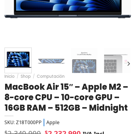
Inicio
/
Shop
/
Computación
MacBook Air 15″ – Apple M2 –
8-core CPU – 10-core GPU –
16GB RAM – 512GB – Midnight
SKU: Z18T000PP
Apple
2.349.990
2.232.990
$
$
IVA Incl.