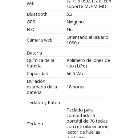
Wi-Fi 6 (802.11ax) con
Wifi
soporte MU-MIMO
Bluetooth
5.3
GPS
Ninguno
NFC
No
Orientado al usuario:
Cámara web
1080p
Batería
Química de la
Polímero de iones de
batería
litio (LiPo)
Capacidad
66,5 Wh
Duración
estimada de la
18 horas
batería
Teclado y Ratón
Teclado para
computadora
portátil de 78 teclas
Teclado
con retroiluminación,
lector de huellas
dactilares