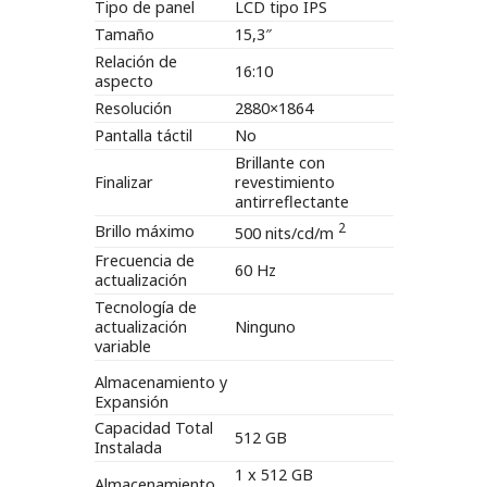
Tipo de panel
LCD tipo IPS
Tamaño
15,3″
Relación de
16:10
aspecto
Resolución
2880×1864
Pantalla táctil
No
Brillante con
Finalizar
revestimiento
antirreflectante
2
Brillo máximo
500 nits/cd/m
Frecuencia de
60 Hz
actualización
Tecnología de
actualización
Ninguno
variable
Almacenamiento y
Expansión
Capacidad Total
512 GB
Instalada
1 x 512 GB
Almacenamiento