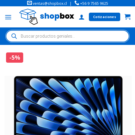
ventas@shopbox.cl
|
+56 9 7565 9625
Cotizaciones
-5%