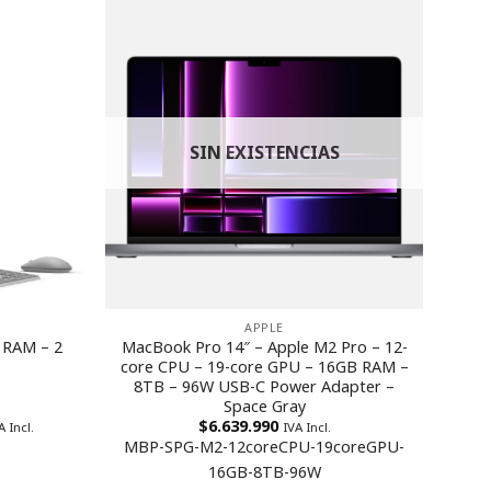
SIN EXISTENCIAS
APPLE
B RAM – 2
MacBook Pro 14″ – Apple M2 Pro – 12-
core CPU – 19-core GPU – 16GB RAM –
8TB – 96W USB-C Power Adapter –
Space Gray
$
6.639.990
A Incl.
IVA Incl.
MBP-SPG-M2-12coreCPU-19coreGPU-
16GB-8TB-96W