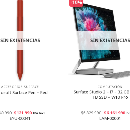
-10%
SIN EXISTENCIAS
SIN EXISTENCIAS
ACCESORIOS SURFACE
COMPUTACIÓN
Surface Studio 2 – i7 – 32 G
rosoft Surface Pen – Red
TB SSD – W10 Pro
49.990
$
121.990
$
6.829.990
$
6.161.990
IVA Incl.
IV
EYU-00041
LAM-00001