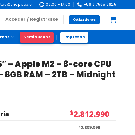
tas@shopbox.cl
09:00 - 17:00
+56 9 7565 9625
Acceder / Registrarse
Cotizaciones
rcas
Seminuevos
Empresas
″ – Apple M2 – 8-core CPU
– 8GB RAM – 2TB – Midnight
$
2.812.990
ria
$
2.899.990