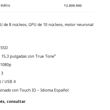
rédito
$
2.899.990
U de 8 núcleos, GPU de 10 núcleos, motor neuronal
 SSD
e 15,3 pulgadas con True Tone³
 1080p
 3
 / USB 4
minado con Touch ID – Idioma Español
és, consultar