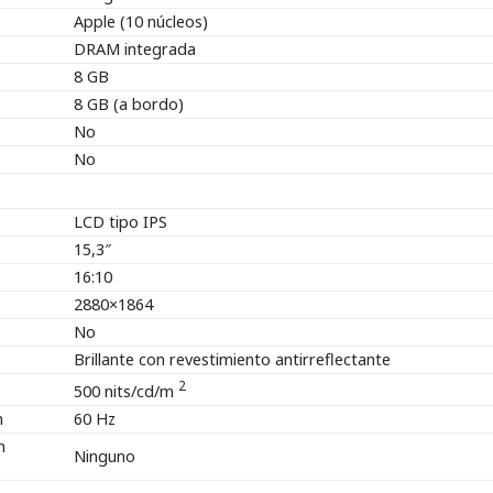
Apple (10 núcleos)
DRAM integrada
8 GB
8 GB (a bordo)
No
No
LCD tipo IPS
15,3″
16:10
2880×1864
No
Brillante con revestimiento antirreflectante
2
500 nits/cd/m
n
60 Hz
n
Ninguno