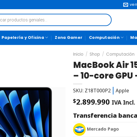
ven
Papelería y Oficina
Zona Gamer
Computación
Ma
Inicio
/
Shop
/
Computación
MacBook Air 15
– 10-core GPU 
SKU: Z18T000P2
Apple
2.899.990
$
IVA Incl.
Transferencia banca
Mercado Pago