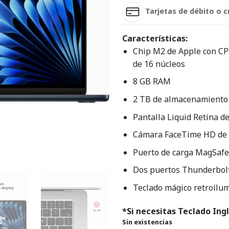
Tarjetas de débito o c
Características:
Chip M2 de Apple con CP
de 16 núcleos
8 GB RAM
2 TB de almacenamiento
Pantalla Liquid Retina d
Cámara FaceTime HD de
Puerto de carga MagSafe
Dos puertos Thunderbolt
Teclado mágico retroilu
*Si necesitas Teclado Ingl
Sin existencias