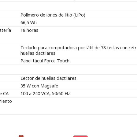
Polímero de iones de litio (LiPo)
66,5 Wh
atería
18 horas
Teclado para computadora portátil de 78 teclas con retro
huellas dactilares
Panel táctil Force Touch
Lector de huellas dactilares
35 W con Magsafe
e CA
100 a 240 VCA, 50/60 Hz
miento