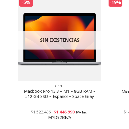
-5%
-19%
SIN EXISTENCIAS
APPLE
clado
Macbook Pro 13.3 – M1 – 8GB RAM –
Mic
 Ice
512 GB SSD – Español – Space Gray
$
1.522.436
$
1.446.990
$
1
IVA Incl.
MYD92BE/A