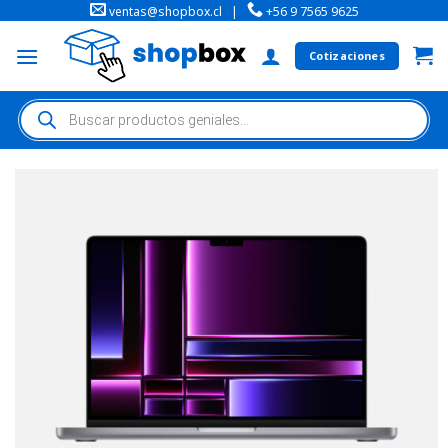
ventas@shopbox.cl
|
+56 9 7565 9625
Cotizaciones