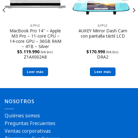
APPLE
APPLE
MacBook Pro 14″ – Apple
AUKEY Mirror Dash Cam
M3 Pro – 11-core CPU –
con pantalla táctil LCD
14-core GPU – 36GB RAM
– 4TB – Silver
$
5.119.990
$
170.990
IVA Incl.
IVA Incl.
Z1AX002A8
DRA2
Leer más
Leer más
NOSOTROS
Quiénes somos
Preguntas Frecuentes
Ventas corporativas