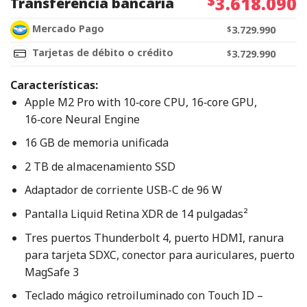
$
3.618.090
Transferencia bancaria
Mercado Pago
$
3.729.990
Tarjetas de débito o crédito
$
3.729.990
Características:
Apple M2 Pro with 10‑core CPU, 16‑core GPU,
16‑core Neural Engine
16 GB de memoria unificada
2 TB de almacenamiento SSD
Adaptador de corriente USB-C de 96 W
Pantalla Liquid Retina XDR de 14 pulgadas²
Tres puertos Thunderbolt 4, puerto HDMI, ranura
para tarjeta SDXC, conector para auriculares, puerto
MagSafe 3
Teclado mágico retroiluminado con Touch ID –