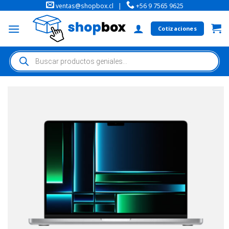
ventas@shopbox.cl
|
+56 9 7565 9625
Cotizaciones