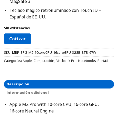
MagSafe 3
Teclado mágico retroiluminado con Touch ID –
Español de EE. UU.
Sin existencias
Cotizar
SKU:
MBP-SPG-M2-10coreCPU-16coreGPU-32GB-8TB-67W
Categorías:
Apple
,
Computación
,
Macbook Pro
,
Notebooks
,
Portátil
Descripción
Información adicional
Apple M2 Pro with 10‑core CPU, 16‑core GPU,
16‑core Neural Engine