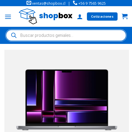
ventas@shopbox.cl
|
+56 9 7565 9625
Cotizaciones