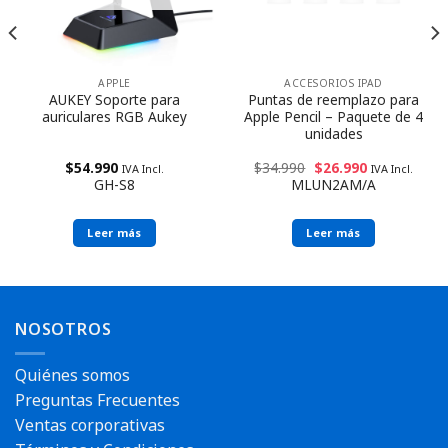
APPLE
ACCESORIOS IPAD
AUKEY Soporte para
Puntas de reemplazo para
auriculares RGB Aukey
Apple Pencil – Paquete de 4
unidades
$
54.990
$
34.990
$
26.990
IVA Incl.
IVA Incl.
GH-S8
MLUN2AM/A
Leer más
Leer más
NOSOTROS
Quiénes somos
Preguntas Frecuentes
Ventas corporativas