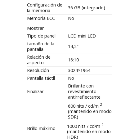
Configuración de
36 GB (integrado)
la memoria
Memoria ECC
No
Mostrar
Tipo de panel
LCD mini LED
tamaño de la
14,2″
pantalla
Relación de
16:10
aspecto
Resolución
3024×1964
Pantalla táctil
No
Brillante con
Finalizar
revestimiento
antirreflectante
2
600 nits / cd/m
(mantenido en modo
SDR)
2
1000 nits / cd/m
Brillo máximo
(mantenido en modo
HDR)