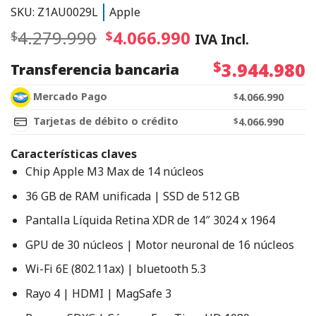
SKU: Z1AU0029L
Apple
4.279.990
4.066.990
$
$
IVA Incl.
$
3.944.980
Transferencia bancaria
Mercado Pago
$
4.066.990
Tarjetas de débito o crédito
$
4.066.990
Características claves
Chip Apple M3 Max de 14 núcleos
36 GB de RAM unificada | SSD de 512 GB
Pantalla Líquida Retina XDR de 14″ 3024 x 1964
GPU de 30 núcleos | Motor neuronal de 16 núcleos
Wi-Fi 6E (802.11ax) | bluetooth 5.3
Rayo 4 | HDMI | MagSafe 3