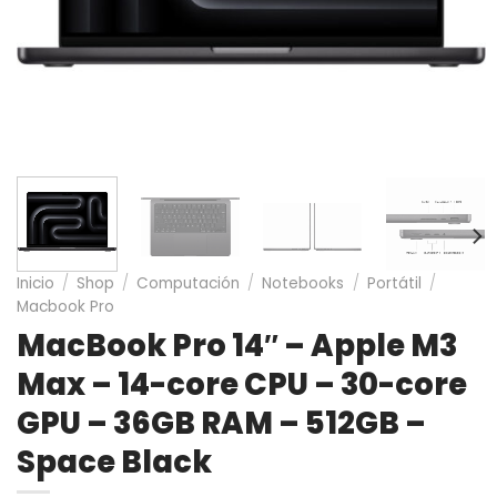
Inicio
/
Shop
/
Computación
/
Notebooks
/
Portátil
/
Macbook Pro
MacBook Pro 14″ – Apple M3
Max – 14-core CPU – 30-core
GPU – 36GB RAM – 512GB –
Space Black