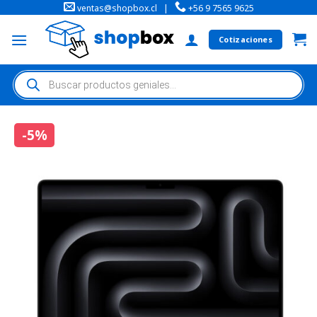
ventas@shopbox.cl
|
+56 9 7565 9625
Cotizaciones
-5%