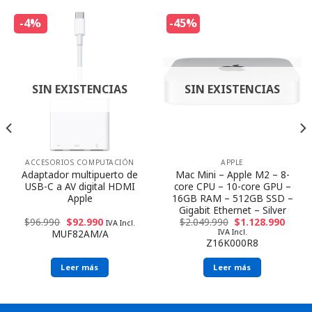
-4%
-45%
SIN EXISTENCIAS
SIN EXISTENCIAS
ACCESORIOS COMPUTACIÓN
APPLE
Adaptador multipuerto de
Mac Mini – Apple M2 – 8-
USB-C a AV digital HDMI
core CPU – 10-core GPU –
Apple
16GB RAM – 512GB SSD –
Gigabit Ethernet – Silver
$
96.990
$
92.990
$
2.049.990
$
1.128.990
IVA Incl.
IVA Incl.
MUF82AM/A
Z16K000R8
Leer más
Leer más