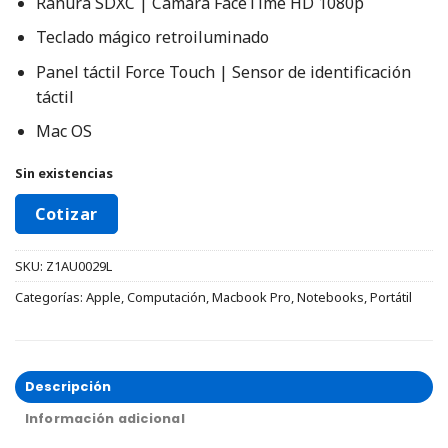
Ranura SDXC | Cámara FaceTime HD 1080p
Teclado mágico retroiluminado
Panel táctil Force Touch | Sensor de identificación
táctil
Mac OS
Sin existencias
Cotizar
SKU:
Z1AU0029L
Categorías:
Apple
,
Computación
,
Macbook Pro
,
Notebooks
,
Portátil
Descripción
Información adicional