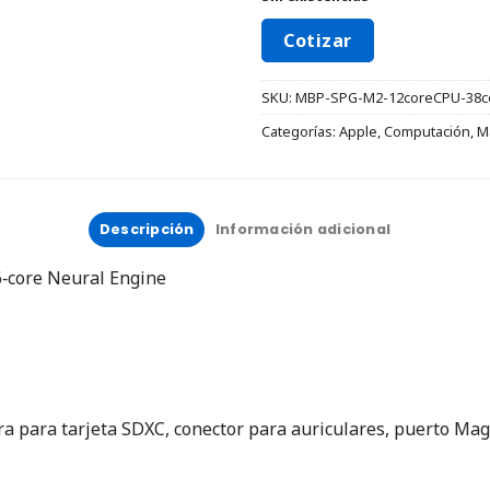
Cotizar
SKU:
MBP-SPG-M2-12coreCPU-38c
Categorías:
Apple
,
Computación
,
M
Descripción
Información adicional
6‑core Neural Engine
a para tarjeta SDXC, conector para auriculares, puerto Mag