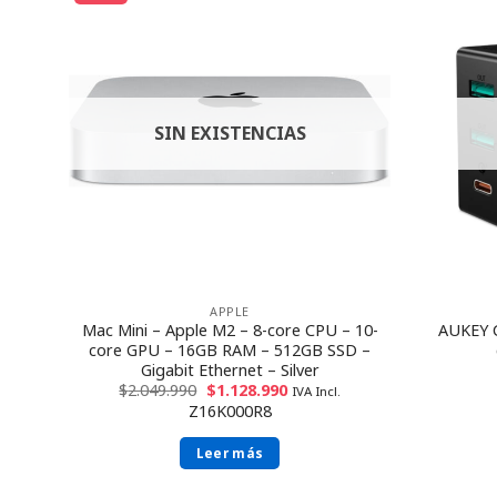
SIN EXISTENCIAS
APPLE
 11-
Mac Mini – Apple M2 – 8-core CPU – 10-
AUKEY 
AM –
core GPU – 16GB RAM – 512GB SSD –
Gigabit Ethernet – Silver
$
2.049.990
$
1.128.990
IVA Incl.
Z16K000R8
Leer más