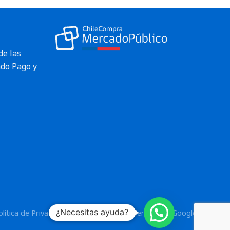
de las
do Pago y
¿Necesitas ayuda?
olítica de Privacidad
y los
Términos del Servicio
de Google.