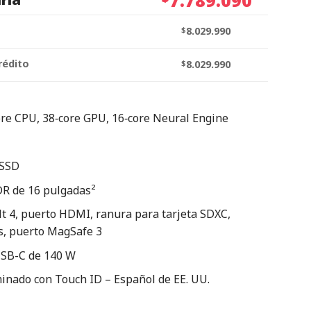
$
8.029.990
rédito
$
8.029.990
re CPU, 38‑core GPU, 16‑core Neural Engine
 SSD
DR de 16 pulgadas²
t 4, puerto HDMI, ranura para tarjeta SDXC,
s, puerto MagSafe 3
USB-C de 140 W
inado con Touch ID – Español de EE. UU.