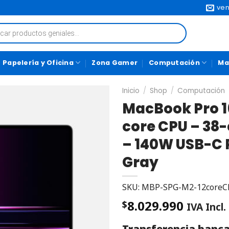
ven
Papelería y Oficina
Zona Gamer
Computación
Ma
Inicio
/
Shop
/
Computación
MacBook Pro 16
core CPU – 38
– 140W USB-C 
Gray
SKU: MBP-SPG-M2-12core
8.029.990
$
IVA Incl.
Transferencia banca