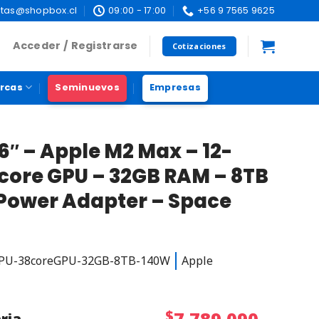
tas@shopbox.cl
09:00 - 17:00
+56 9 7565 9625
Acceder / Registrarse
Cotizaciones
rcas
Seminuevos
Empresas
″ – Apple M2 Max – 12-
-core GPU – 32GB RAM – 8TB
Power Adapter – Space
CPU-38coreGPU-32GB-8TB-140W
Apple
$
7.789.090
ria