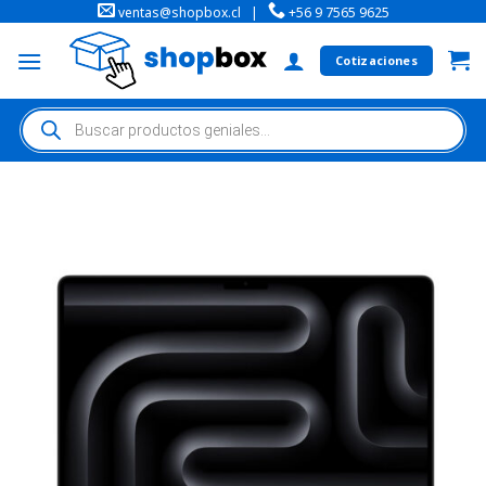
ventas@shopbox.cl
|
+56 9 7565 9625
Cotizaciones