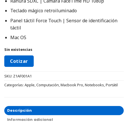
Ranura SDXC | Cámara FaceTime HD 1080p
Teclado mágico retroiluminado
Panel táctil Force Touch | Sensor de identificación
táctil
Mac OS
Sin existencias
Cotizar
SKU:
Z1AF001A1
Categorías:
Apple
,
Computación
,
Macbook Pro
,
Notebooks
,
Portátil
Descripción
Información adicional