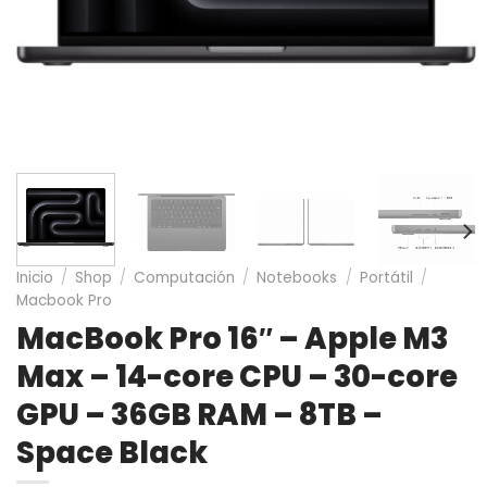
Inicio
/
Shop
/
Computación
/
Notebooks
/
Portátil
/
Macbook Pro
MacBook Pro 16″ – Apple M3
Max – 14-core CPU – 30-core
GPU – 36GB RAM – 8TB –
Space Black