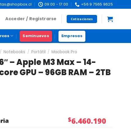
tas@shopbox.cl
09:00 - 17:00
+56 9 7565 9625
Acceder / Registrarse
Cotizaciones
rcas
Seminuevos
Empresas
/
Notebooks
/
Portátil
/
Macbook Pro
″ – Apple M3 Max – 14-
-core GPU – 96GB RAM – 2TB
$
6.460.190
ria