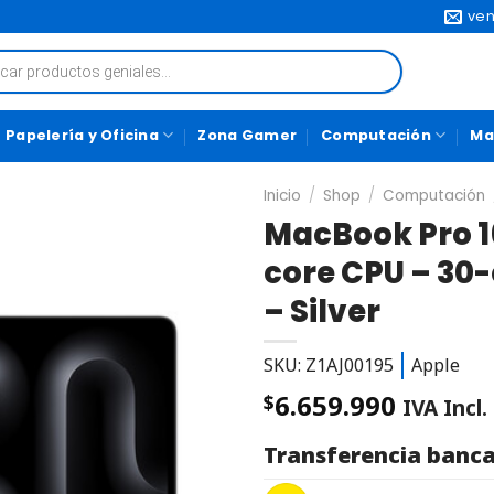
ven
Papelería y Oficina
Zona Gamer
Computación
Ma
Inicio
/
Shop
/
Computación
MacBook Pro 16
core CPU – 30
– Silver
SKU: Z1AJ00195
Apple
6.659.990
$
IVA Incl.
Transferencia banca