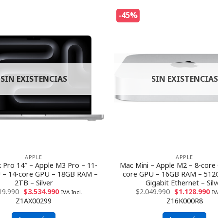
-45%
SIN EXISTENCIAS
SIN EXISTENCIAS
APPLE
APPLE
Pro 14″ – Apple M3 Pro – 11-
Mac Mini – Apple M2 – 8-core
 – 14-core GPU – 18GB RAM –
core GPU – 16GB RAM – 512
2TB – Silver
Gigabit Ethernet – Silv
19.990
$
3.534.990
$
2.049.990
$
1.128.990
IVA Incl.
IV
Z1AX00299
Z16K000R8