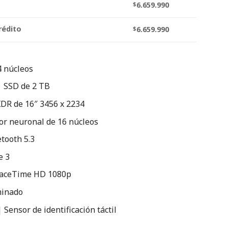
$
6.659.990
rédito
$
6.659.990
 núcleos
| SSD de 2 TB
XDR de 16″ 3456 x 2234
or neuronal de 16 núcleos
etooth 5.3
e 3
FaceTime HD 1080p
minado
 Sensor de identificación táctil