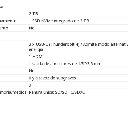
ión
2 TB
namiento
1 SSD NVMe integrado de 2 TB
ento
No
3 x USB-C (Thunderbolt 4) / Admite modo alternativ
energía
1 HDMI
1 salida de auriculares de 1/8″/3,5 mm.
No
6 y altavoz de subgraves
3
emoria/medios
Ranura única: SD/SDHC/SDXC