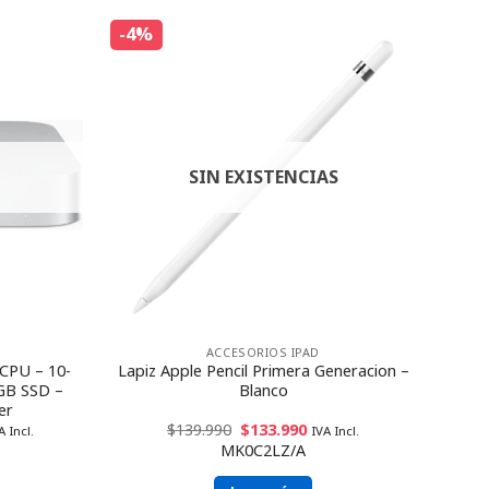
-4%
SIN EXISTENCIAS
ACCESORIOS IPAD
 CPU – 10-
Lapiz Apple Pencil Primera Generacion –
GB SSD –
Blanco
er
$
139.990
$
133.990
A Incl.
IVA Incl.
MK0C2LZ/A