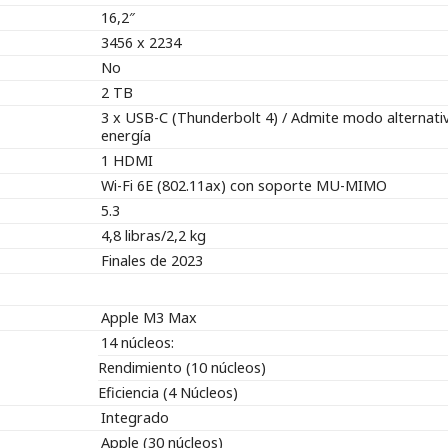
16,2″
3456 x 2234
No
2 TB
3 x USB-C (Thunderbolt 4) / Admite modo alternativ
energía
1 HDMI
Wi-Fi 6E (802.11ax) con soporte MU-MIMO
5.3
4,8 libras/2,2 kg
Finales de 2023
Apple M3 Max
14 núcleos:
Rendimiento (10 núcleos)
Eficiencia (4 Núcleos)
Integrado
Apple (30 núcleos)