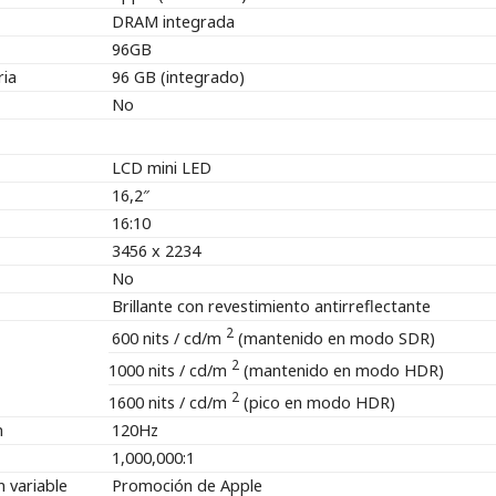
DRAM integrada
96GB
ria
96 GB (integrado)
No
LCD mini LED
16,2″
16:10
3456 x 2234
No
Brillante con revestimiento antirreflectante
2
600 nits / cd/m
(mantenido en modo SDR)
2
1000 nits / cd/m
(mantenido en modo HDR)
2
1600 nits / cd/m
(pico en modo HDR)
n
120Hz
1,000,000:1
n variable
Promoción de Apple