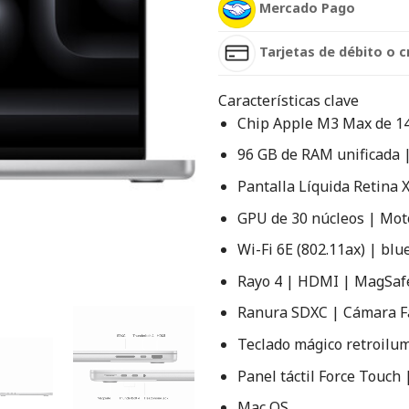
Mercado Pago
Tarjetas de débito o c
Características clave
Chip Apple M3 Max de 14
96 GB de RAM unificada 
Pantalla Líquida Retina 
GPU de 30 núcleos | Mot
Wi-Fi 6E (802.11ax) | blu
Rayo 4 | HDMI | MagSaf
Ranura SDXC | Cámara 
Teclado mágico retroilu
Panel táctil Force Touch |
Mac OS