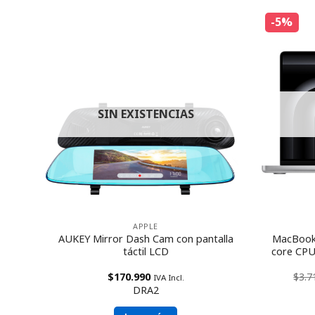
-5%
SIN EXISTENCIAS
APPLE
AUKEY Mirror Dash Cam con pantalla
MacBook 
ray
táctil LCD
core CPU
$
170.990
$
3.7
IVA Incl.
DRA2