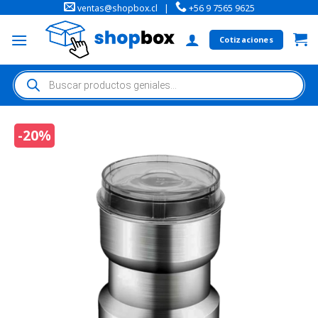
ventas@shopbox.cl
|
+56 9 7565 9625
Cotizaciones
-20%