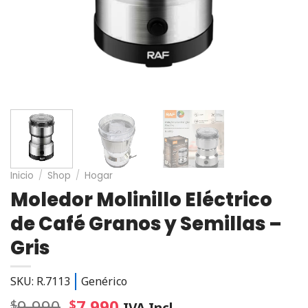
Inicio
/
Shop
/
Hogar
Moledor Molinillo Eléctrico
de Café Granos y Semillas –
Gris
SKU: R.7113
Genérico
9.990
7.990
$
$
IVA Incl.