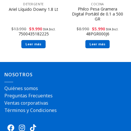
DETERGENTE
COCINA
Philco Pesa Gramera
Ariel Líquido Downy 1.8 Lt
Digital Portátil de 0.1 a 500
GR
$
13.990
$
9.990
$
8.990
$
5.990
IVA Incl.
IVA Incl.
7500435182225
48PGR000J6
Leer más
Leer más
NOSOTROS
Quiénes somos
Preguntas Frecuentes
Ventas corporativas
Términos y Condiciones