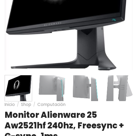
Inicio
/
Shop
/
Computación
Monitor Alienware 25
Aw2521hf 240hz, Freesync +