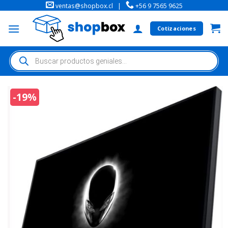
ventas@shopbox.cl
|
+56 9 7565 9625
Cotizaciones
-19%