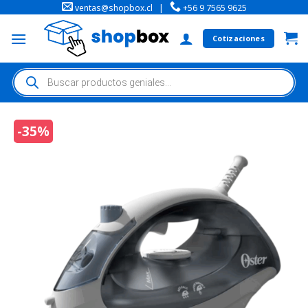
ventas@shopbox.cl
|
+56 9 7565 9625
Cotizaciones
-35%