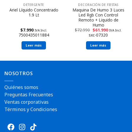
DECORACIÓN DE FIESTAS
DETERGENTE
Maquina De Humo 3 Luces
Ariel Líquido Concentrado
Led Rgb Con Control
1.9 Lt
Remoto + Liquido de
Humo
$
72.990
$
61.990
$
7.990
IVA Incl.
IVA Incl.
sxc-07320
7500435011884
Leer más
Leer más
NOSOTROS
Quiénes somos
Preguntas Frecuentes
Ventas corporativas
Términos y Condiciones