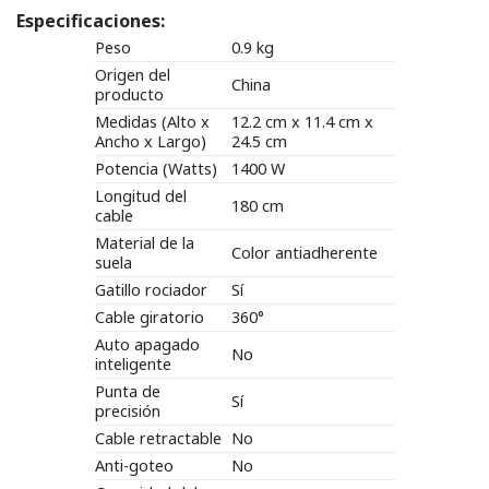
Especificaciones:
Peso
0.9 kg
Origen del
China
producto
Medidas (Alto x
12.2 cm x 11.4 cm x
Ancho x Largo)
24.5 cm
Potencia (Watts)
1400 W
Longitud del
180 cm
cable
Material de la
Color antiadherente
suela
Gatillo rociador
Sí
Cable giratorio
360°
Auto apagado
No
inteligente
Punta de
Sí
precisión
Cable retractable
No
Anti-goteo
No