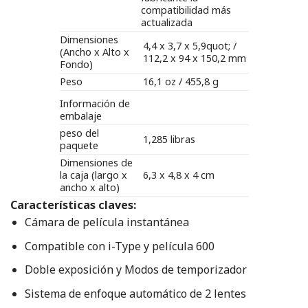
compatibilidad más
actualizada
Dimensiones
4,4 x 3,7 x 5,9quot; /
(Ancho x Alto x
112,2 x 94 x 150,2 mm
Fondo)
Peso
16,1 oz / 455,8 g
Información de
embalaje
peso del
1,285 libras
paquete
Dimensiones de
la caja (largo x
6,3 x 4,8 x 4 cm
ancho x alto)
Características claves:
Cámara de película instantánea
Compatible con i-Type y película 600
Doble exposición y Modos de temporizador
Sistema de enfoque automático de 2 lentes