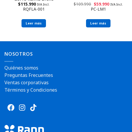
$
115.990
$
109.990
$
59.990
IVA Incl.
IVA Incl.
RQFLA-001
PC-LM1
Leer más
Leer más
NOSOTROS
Quiénes somos
Preguntas Frecuentes
Ventas corporativas
Envío rápido
Términos y Condiciones