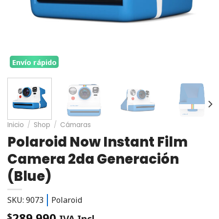
Envío rápido
Inicio
/
Shop
/
Cámaras
Polaroid Now Instant Film
Camera 2da Generación
(Blue)
SKU: 9073
Polaroid
289.990
$
IVA Incl.