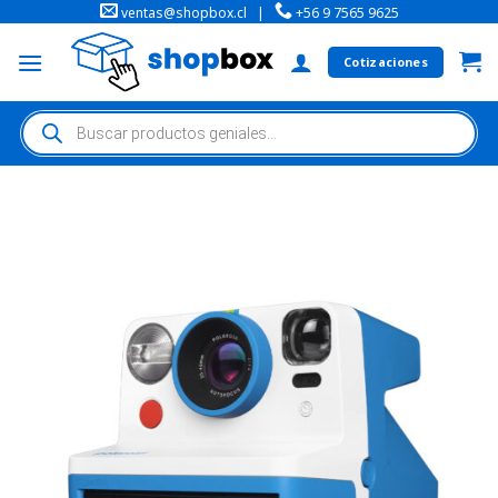
ventas@shopbox.cl
|
+56 9 7565 9625
Cotizaciones