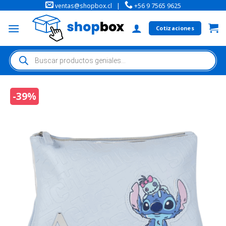
ventas@shopbox.cl
|
+56 9 7565 9625
Cotizaciones
-39%