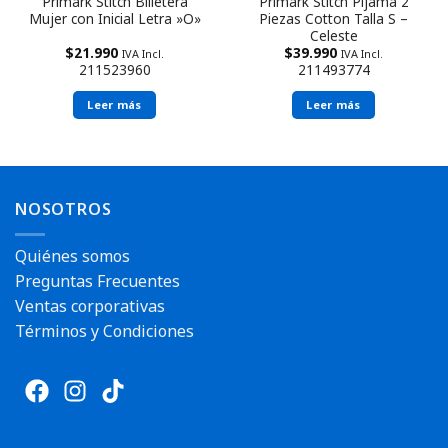
Primark Stitch Billetera
Primark Stitch Pijama 2
Mujer con Inicial Letra »O»
Piezas Cotton Talla S –
Celeste
$
21.990
$
39.990
IVA Incl.
IVA Incl.
211523960
211493774
Leer más
Leer más
Envío rápido
Envío rápido
NOSOTROS
Quiénes somos
Preguntas Frecuentes
Ventas corporativas
Términos y Condiciones