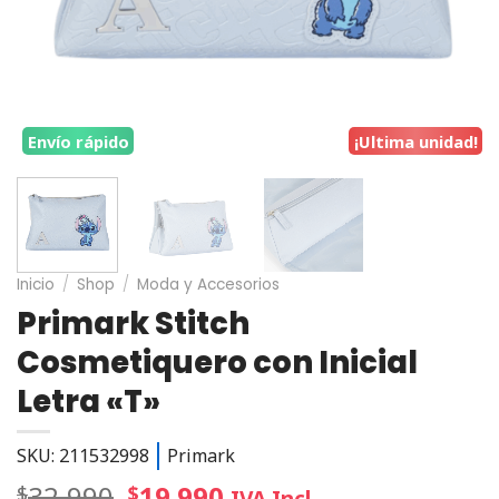
Envío rápido
¡Ultima unidad!
Inicio
/
Shop
/
Moda y Accesorios
Primark Stitch
Cosmetiquero con Inicial
Letra «T»
SKU: 211532998
Primark
32.990
19.990
$
$
IVA Incl.