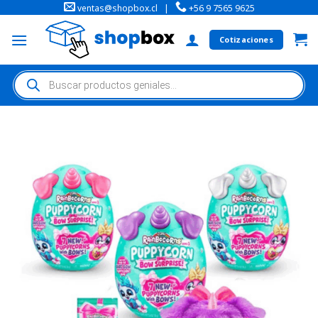
ventas@shopbox.cl
|
+56 9 7565 9625
Cotizaciones