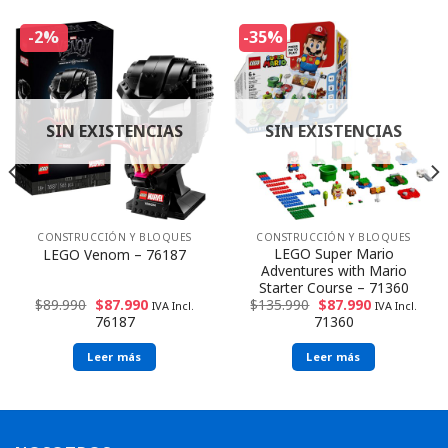
-2%
-35%
SIN EXISTENCIAS
SIN EXISTENCIAS
CONSTRUCCIÓN Y BLOQUES
CONSTRUCCIÓN Y BLOQUES
LEGO Super Mario
LEGO Venom – 76187
Adventures with Mario
Starter Course – 71360
$
89.990
$
87.990
$
135.990
$
87.990
IVA Incl.
IVA Incl.
76187
71360
Leer más
Leer más
Envío rápido