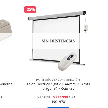
-25%
SIN EXISTENCIAS
PAPELERÍA Y ENCUADERNACIÓN
wingline –
Telón Eléctrico 1,08 x 1,44 mts (1,8 mts
diagonal) – Quartet
$
370.990
$
277.990
cl.
IVA Incl.
1901970