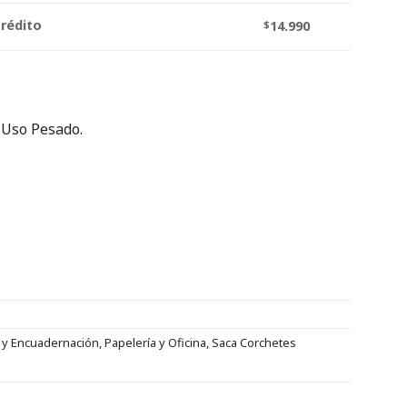
crédito
$
14.990
 Uso Pesado.
 y Encuadernación
,
Papelería y Oficina
,
Saca Corchetes