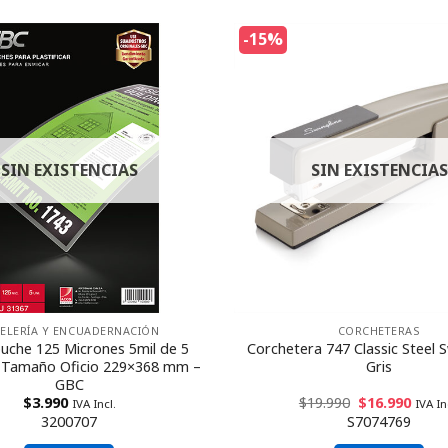
-15%
SIN EXISTENCIAS
SIN EXISTENCIAS
ELERÍA Y ENCUADERNACIÓN
CORCHETERAS
uche 125 Micrones 5mil de 5
Corchetera 747 Classic Steel S
 Tamaño Oficio 229×368 mm –
Gris
GBC
$
3.990
$
19.990
$
16.990
IVA Incl.
IVA In
3200707
S7074769