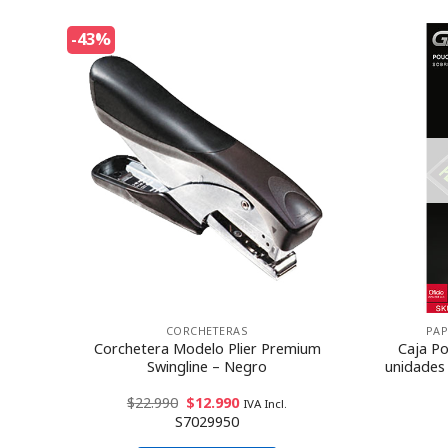
-43%
CORCHETERAS
PAP
Touch
Corchetera Modelo Plier Premium
Caja Po
Swingline – Negro
unidades
$
22.990
$
12.990
IVA Incl.
S7029950