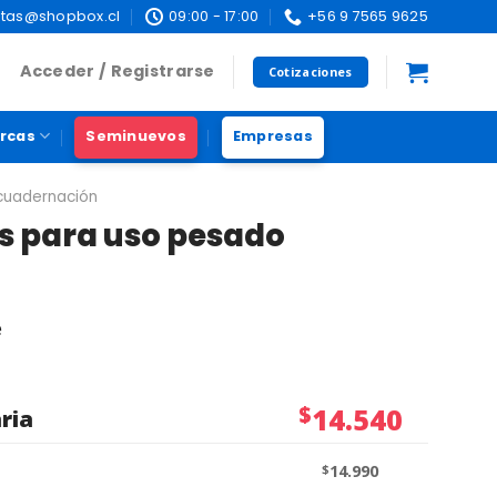
tas@shopbox.cl
09:00 - 17:00
+56 9 7565 9625
Acceder / Registrarse
Cotizaciones
rcas
Seminuevos
Empresas
ncuadernación
s para uso pesado
e
$
14.540
ria
$
14.990