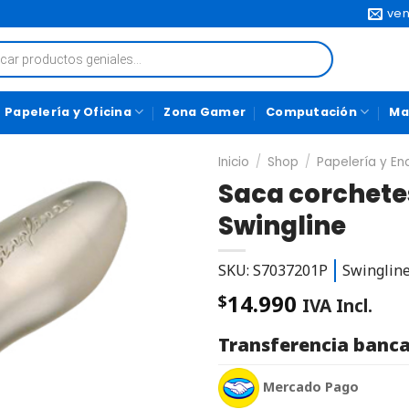
ven
Papelería y Oficina
Zona Gamer
Computación
Ma
Inicio
/
Shop
/
Papelería y E
Saca corchete
Swingline
SKU: S7037201P
Swinglin
14.990
$
IVA Incl.
Transferencia banca
Mercado Pago