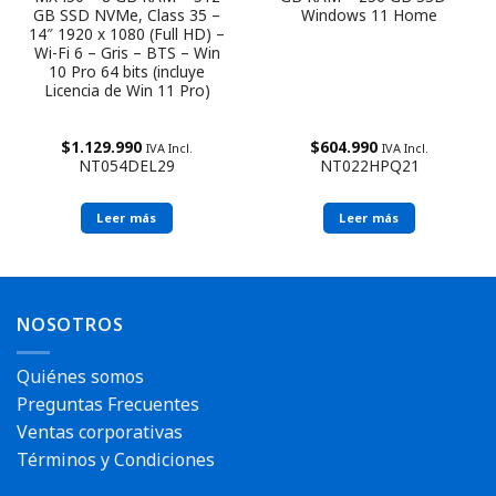
GB SSD NVMe, Class 35 –
Windows 11 Home
14″ 1920 x 1080 (Full HD) –
Wi-Fi 6 – Gris – BTS – Win
10 Pro 64 bits (incluye
Licencia de Win 11 Pro)
$
1.129.990
$
604.990
IVA Incl.
IVA Incl.
NT054DEL29
NT022HPQ21
Leer más
Leer más
NOSOTROS
Quiénes somos
Preguntas Frecuentes
Ventas corporativas
Términos y Condiciones