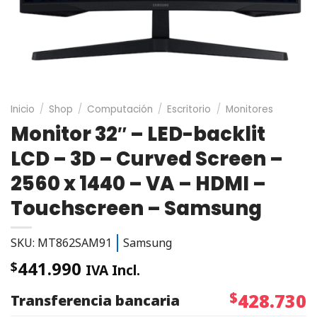
Inicio
/
Shop
/
Computación
/
Escritorio
/
Monitores
Monitor 32″ – LED-backlit
LCD – 3D – Curved Screen –
2560 x 1440 – VA – HDMI –
Touchscreen – Samsung
SKU: MT862SAM91
Samsung
441.990
$
IVA Incl.
$
428.730
Transferencia bancaria