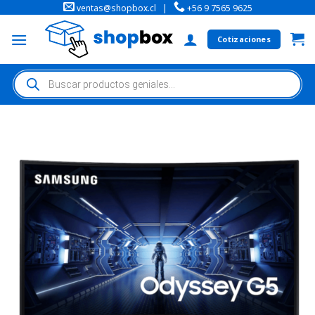
ventas@shopbox.cl
|
+56 9 7565 9625
Cotizaciones