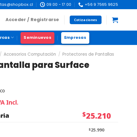
tas@shopbox.cl
09:00 - 17:00
+56 9 7565 9625
Acceder / Registrarse
Cotizaciones
rcas
Seminuevos
Empresas
/
Accesorios Computación
/
Protectores de Pantallas
antalla para Surface
co
VA Incl.
$
25.210
ria
$
25.990