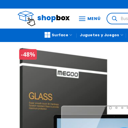
MENÚ
Surface
Juguetes y Juegos
-48%