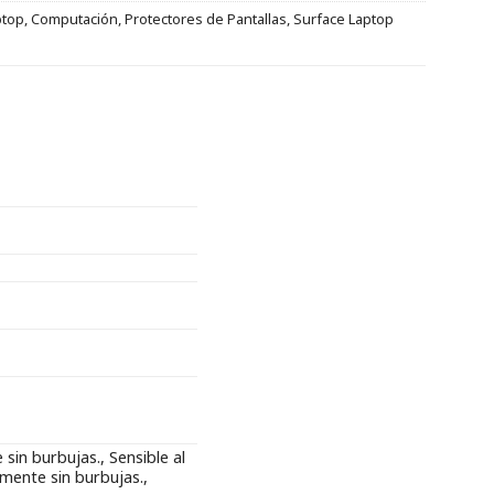
ptop
,
Computación
,
Protectores de Pantallas
,
Surface Laptop
in burbujas., Sensible al
mente sin burbujas.,