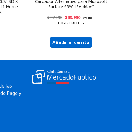
3.8″ SD X
Cargador Alternativo para Microsoft
W11 Home
Surface 65W 15V 4A AC
k
$
77.990
$
39.990
IVA Incl.
B07GH9H1CY
Añadir al carrito
de las
do Pago y
Envío rápido