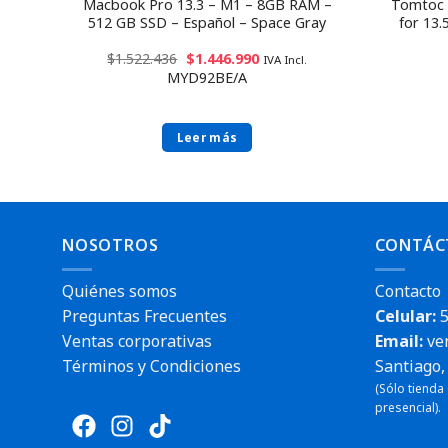
Macbook Pro 13.3 – M1 – 8GB RAM –
Tomtoc 
512 GB SSD – Español – Space Gray
for 13.
$
1.522.436
$
1.446.990
IVA Incl.
MYD92BE/A
Leer más
NOSOTROS
CONTÁC
Quiénes somos
Contacto
Preguntas Frecuentes
Celular:
5
Ventas corporativas
Email:
ve
Envío rá
Términos y Condiciones
Santiago, 
(Sólo tienda
presencial).