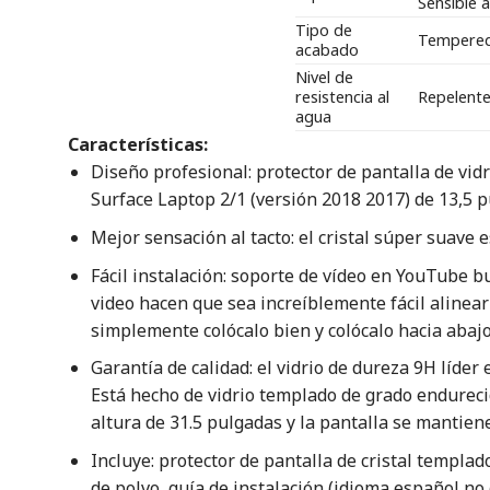
Sensible a
Tipo de
Tempered
acabado
Nivel de
resistencia al
Repelente
agua
Características:
Diseño profesional: protector de pantalla de vi
Surface Laptop 2/1 (versión 2018 2017) de 13,5 
Mejor sensación al tacto: el cristal súper suave 
Fácil instalación: soporte de vídeo en YouTube b
video hacen que sea increíblemente fácil alinea
simplemente colócalo bien y colócalo hacia abajo
Garantía de calidad: el vidrio de dureza 9H líder
Está hecho de vidrio templado de grado endurecid
altura de 31.5 pulgadas y la pantalla se mantiene
Incluye: protector de pantalla de cristal templa
de polvo, guía de instalación (idioma español no 