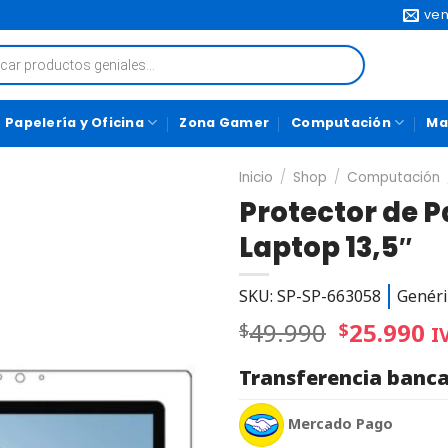
ven
Papelería y Oficina
Zona Gamer
Computación
Ma
Inicio
/
Shop
/
Computación
Protector de P
Laptop 13,5″
SKU: SP-SP-663058
Genéri
49.990
25.990
$
$
I
Transferencia banca
Mercado Pago