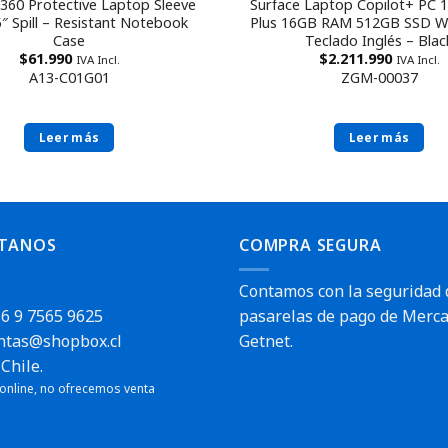
360 Protective Laptop Sleeve
Surface Laptop Copilot+ PC 1
5″ Spill – Resistant Notebook
Plus 16GB RAM 512GB SSD 
Case
Teclado Inglés – Blac
$
61.990
$
2.211.990
IVA Incl.
IVA Incl.
A13-C01G01
ZGM-00037
Leer más
Leer más
TANOS
COMPRA SEGURA
Contamos con la seguridad 
6 9 7565 9625
pasarelas de pago de Merca
ntas@shopbox.cl
Getnet.
pido
Chile.
 online, no ofrecemos venta