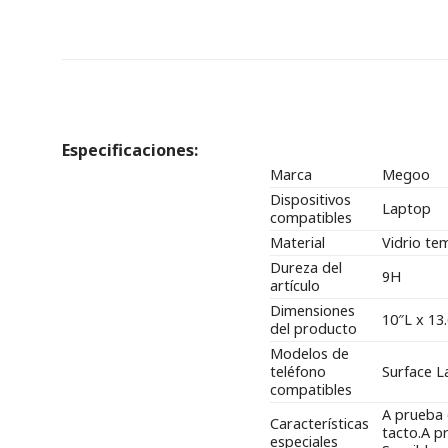
Especificaciones:
Marca
Megoo
Dispositivos
Laptop
compatibles
Material
Vidrio te
Dureza del
9H
artículo
Dimensiones
10″L x 13
del producto
Modelos de
teléfono
Surface L
compatibles
A prueba 
Características
tacto.
A p
especiales