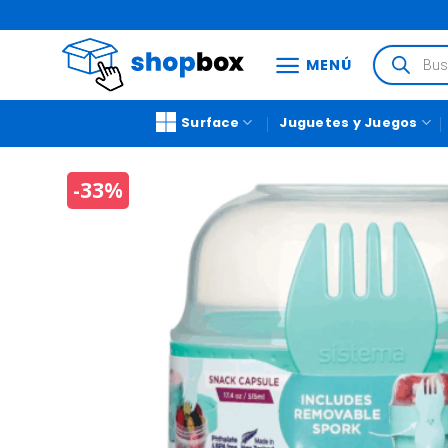
MENÚ
Surface
Juguetes y Juegos
-33%