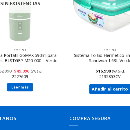
SIN EXISTENCIAS
COCINA
COCINA
ra Portátil GoMAX 590ml para
Sistema To Go Hermético En
es BLSTGFP-M20-000 – Verde
Sandwich 1.63L Verd
82.990
$
49.990
$
16.990
IVA Incl.
IVA Incl.
2227609
2135853CV
Leer más
Añadir al carrito
TANOS
COMPRA SEGURA