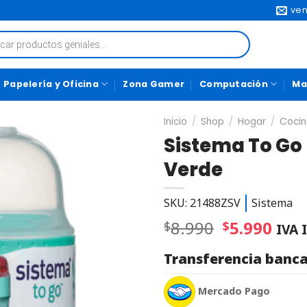
ven
Papelería y Oficina
Zona Gamer
Computación
Ma
Inicio
/
Shop
/
Hogar
/
Coci
Sistema To Go
Verde
SKU: 21488ZSV
Sistema
8.990
5.990
$
$
IVA I
Transferencia banca
Mercado Pago