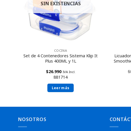
SIN EXISTENCIAS
COCINA
Set de 4 Contenedores Sistema Klip It
Licuado
a
Plus 400ML y 1L
Smoothi
$
26.990
$
IVA Incl.
881714
Leer más
NOSOTROS
CONTÁC