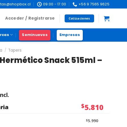
tas@shopbox.cl
09:00 - 17:00
+56 9 7565 9625
Acceder / Registrarse
Cotizaciones
rcas
Seminuevos
Empresas
na
/
Tapers
 Hermético Snack 515ml –
ncl.
$
5.810
ria
$
5.990