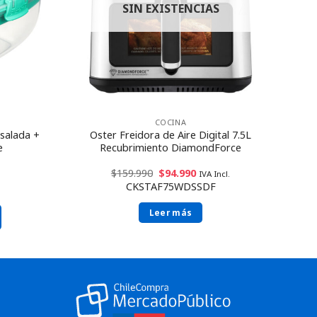
SIN EXISTENCIAS
COCINA
salada +
Oster Freidora de Aire Digital 7.5L
e
Recubrimiento DiamondForce
$
159.990
$
94.990
IVA Incl.
CKSTAF75WDSSDF
Leer más