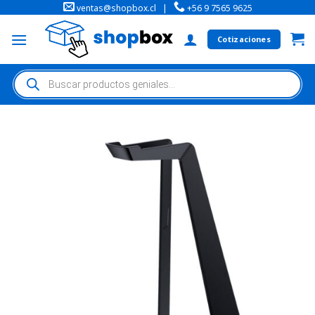
ventas@shopbox.cl
|
+56 9 7565 9625
Cotizaciones