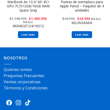
MacBook Air 13.3/ M1 8C/
Puntas de reemplazo para
GPU 7C/512GB/16GB RAM
Apple Pencil – Paquete de 4
Space Gray
unidades
$
1.748.990
$
1.489.990
$
34.990
$
26.990
IVA Incl.
IVA Incl.
MLUN2AM/A
MGN63Z124/16512
Leer más
Leer más
NOSOTROS
Quiénes somos
Preguntas Frecuentes
Ventas corporativas
Términos y Condiciones