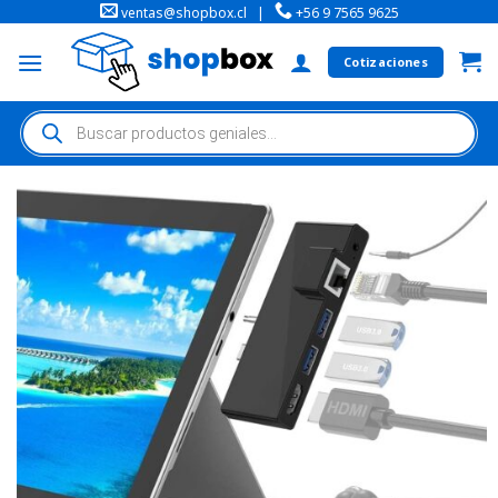
ventas@shopbox.cl
|
+56 9 7565 9625
Cotizaciones