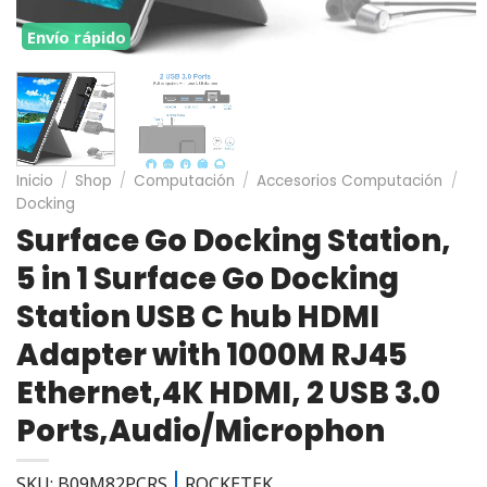
Envío rápido
Inicio
/
Shop
/
Computación
/
Accesorios Computación
/
Docking
Surface Go Docking Station,
5 in 1 Surface Go Docking
Station USB C hub HDMI
Adapter with 1000M RJ45
Ethernet,4K HDMI, 2 USB 3.0
Ports,Audio/Microphon
SKU: B09M82PCRS
ROCKETEK