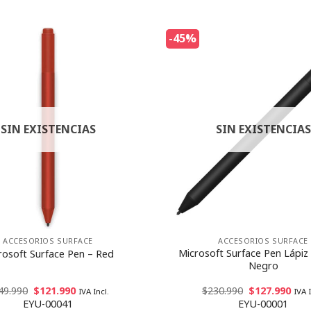
-45%
SIN EXISTENCIAS
SIN EXISTENCIAS
ACCESORIOS SURFACE
ACCESORIOS SURFACE
Microsoft Surface Pen Lápiz
rosoft Surface Pen – Red
Negro
49.990
$
121.990
$
230.990
$
127.990
IVA Incl.
IVA I
EYU-00041
EYU-00001