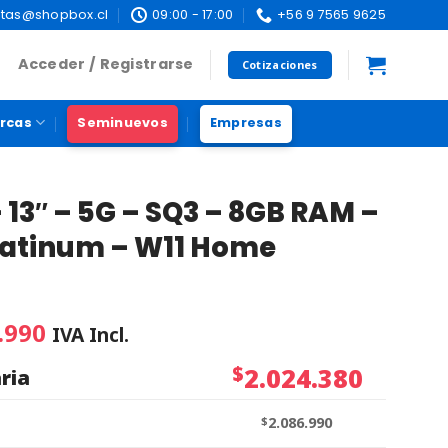
tas@shopbox.cl
09:00 - 17:00
+56 9 7565 9625
Acceder / Registrarse
Cotizaciones
rcas
Seminuevos
Empresas
– 13″ – 5G – SQ3 – 8GB RAM –
latinum – W11 Home
.990
IVA Incl.
$
2.024.380
ria
$
2.086.990