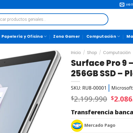
ven
Papelería y Oficina
Zona Gamer
Computación
Ma
Inicio
/
Shop
/
Computación
Surface Pro 9 
256GB SSD – P
SKU: RU8-00001
Microsoft
2.199.990
2.086
$
$
Transferencia banca
Mercado Pago