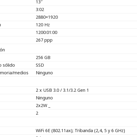
13″
3:02
2880×1920
n
120 Hz
1200:01:00
267 ppp
ión
256 GB
 sólido
SSD
emoria/medios
Ninguno
2 x USB 3.0 / 3.1/3.2 Gen 1
Ninguno
2x2W _
2
WiFi 6E (802.11ax); Tribanda (2,4, 5 y 6 GHz)