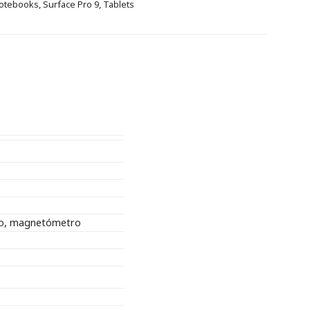
otebooks
,
Surface Pro 9
,
Tablets
pio, magnetómetro