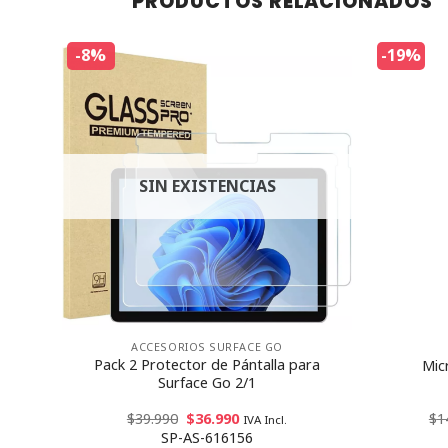
PRODUCTOS RELACIONADOS
-8%
-19%
SIN EXISTENCIAS
idad!
ACCESORIOS SURFACE GO
oft
Pack 2 Protector de Pántalla para
Mic
Surface Go 2/1
$
39.990
$
36.990
$
1
IVA Incl.
SP-AS-616156