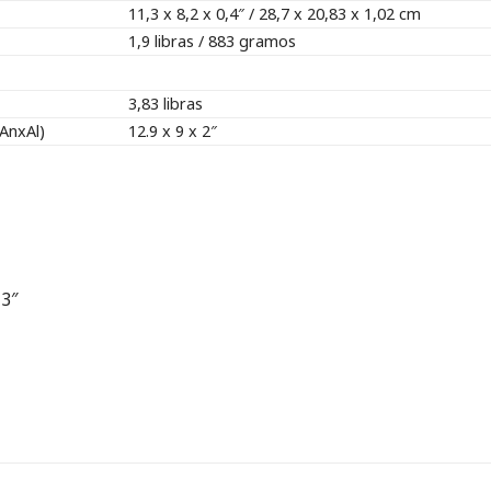
11,3 x 8,2 x 0,4″ / 28,7 x 20,83 x 1,02 cm
1,9 libras / 883 gramos
3,83 libras
AnxAl)
12.9 x 9 x 2″
13″