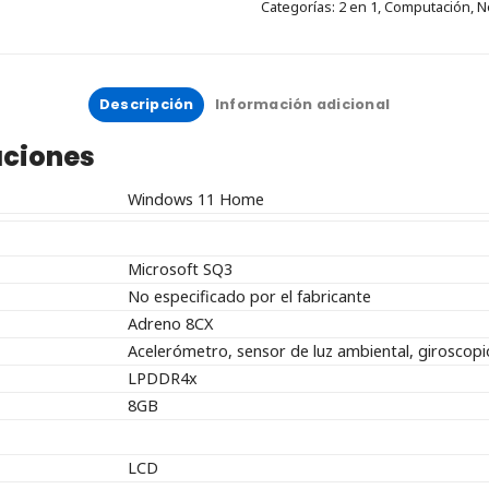
Categorías:
2 en 1
,
Computación
,
N
Descripción
Información adicional
aciones
Windows 11 Home
Microsoft SQ3
No especificado por el fabricante
Adreno 8CX
Acelerómetro, sensor de luz ambiental, girosco
LPDDR4x
8GB
LCD