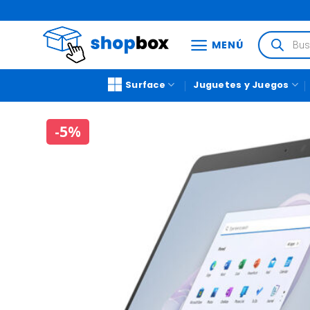
MENÚ
Surface
Juguetes y Juegos
-5%