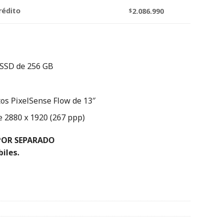
rédito
$
2.086.990
SSD de 256 GB
tos PixelSense Flow de 13″
e 2880 x 1920 (267 ppp)
POR SEPARADO
biles.