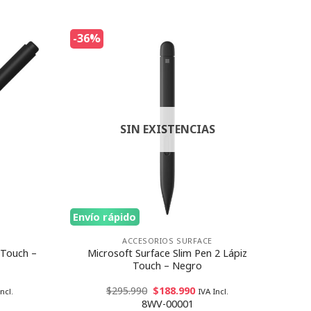
-36%
SIN EXISTENCIAS
Envío rápido
ACCESORIOS SURFACE
 Touch –
Microsoft Surface Slim Pen 2 Lápiz
Touch – Negro
$
295.990
$
188.990
ncl.
IVA Incl.
8WV-00001