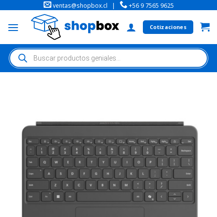
ventas@shopbox.cl
|
+56 9 7565 9625
Cotizaciones