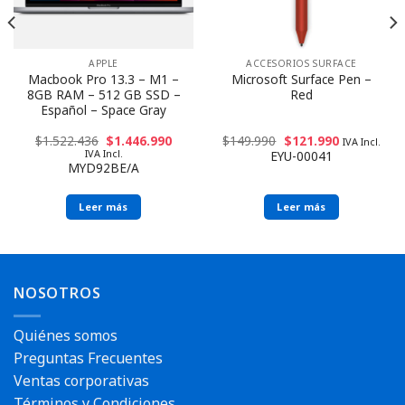
APPLE
ACCESORIOS SURFACE
Macbook Pro 13.3 – M1 –
Microsoft Surface Pen –
8GB RAM – 512 GB SSD –
Red
Español – Space Gray
$
1.522.436
$
1.446.990
$
149.990
$
121.990
IVA Incl.
IVA Incl.
EYU-00041
MYD92BE/A
Leer más
Leer más
NOSOTROS
Quiénes somos
Preguntas Frecuentes
Ventas corporativas
Términos y Condiciones