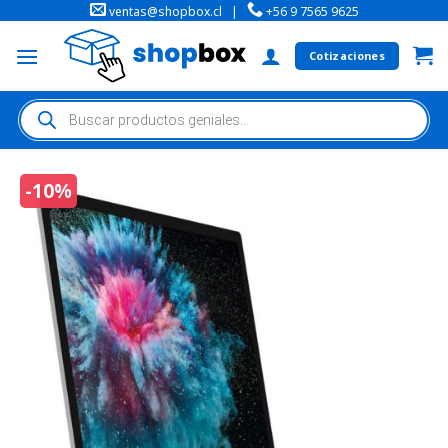
ventas@shopbox.cl
|
+56 9 7565 9625
Cotizaciones
-10%