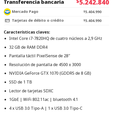
$
5.242.840
Transferencia bancaria
Mercado Pago
$
5.404.990
Tarjetas de débito o crédito
$
5.404.990
Características claves:
Intel Core i7-7820HQ de cuatro núcleos a 2,9 GHz
32 GB de RAM DDR4
Pantalla táctil PixelSense de 28″
Resolución de pantalla de 4500 x 3000
NVIDIA GeForce GTX 1070 (GDDR5 de 8 GB)
SSD de 1 TB
Lector de tarjetas SDXC
1GbE | WiFi 802.11ac | bluetooth 4.1
4 x USB 3.0 Tipo-A | 1 x USB 3.0 Tipo-C