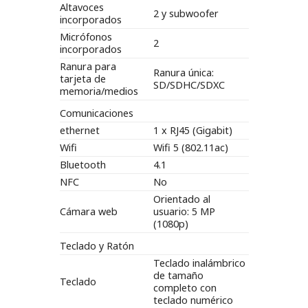
Altavoces
2 y subwoofer
incorporados
Micrófonos
2
incorporados
Ranura para
Ranura única:
tarjeta de
SD/SDHC/SDXC
memoria/medios
Comunicaciones
ethernet
1 x RJ45 (Gigabit)
Wifi
Wifi 5 (802.11ac)
Bluetooth
4.1
NFC
No
Orientado al
Cámara web
usuario: 5 MP
(1080p)
Teclado y Ratón
Teclado inalámbrico
de tamaño
Teclado
completo con
teclado numérico