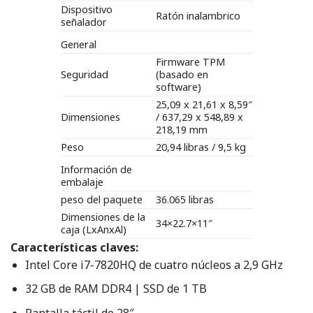
Dispositivo
Ratón inalambrico
señalador
General
Firmware TPM
Seguridad
(basado en
software)
25,09 x 21,61 x 8,59″
Dimensiones
/ 637,29 x 548,89 x
218,19 mm
Peso
20,94 libras / 9,5 kg
Información de
embalaje
peso del paquete
36.065 libras
Dimensiones de la
34×22.7×11″
caja (LxAnxAl)
Características claves:
Intel Core i7-7820HQ de cuatro núcleos a 2,9 GHz
32 GB de RAM DDR4 | SSD de 1 TB
Pantalla táctil de 28″