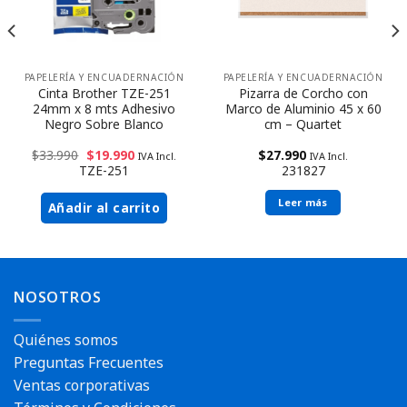
PAPELERÍA Y ENCUADERNACIÓN
PAPELERÍA Y ENCUADERNACIÓN
Cinta Brother TZE-251
Pizarra de Corcho con
24mm x 8 mts Adhesivo
Marco de Aluminio 45 x 60
Negro Sobre Blanco
cm – Quartet
Reserva disponible
$
33.990
$
19.990
$
27.990
IVA Incl.
IVA Incl.
TZE-251
231827
Reserva disponible
Leer más
Añadir al carrito
NOSOTROS
Envío rápido
Quiénes somos
Preguntas Frecuentes
Ventas corporativas