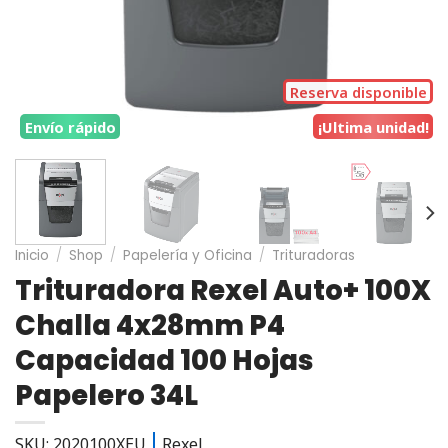
Reserva disponible
Envío rápido
¡Ultima unidad!
Inicio
/
Shop
/
Papelería y Oficina
/
Trituradoras
Trituradora Rexel Auto+ 100X
Challa 4x28mm P4
Capacidad 100 Hojas
Papelero 34L
SKU: 2020100XEU
Rexel