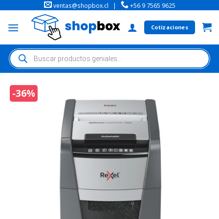
ventas@shopbox.cl
|
+56 9 7565 9625
Cotizaciones
-36%