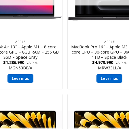
APPLE
APPLE
 Air 13″ – Apple M1 – 8-core
MacBook Pro 16″ – Apple M3 
core GPU – 8GB RAM – 256 GB
core CPU – 30-core GPU – 3
SSD – Space Gray
1TB – Space Black
$
1.286.990
$
4.979.990
IVA Incl.
IVA Incl.
MGN63BE/A
MRW33LL/A
Leer más
Leer más