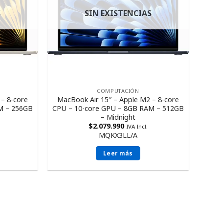
S
SIN EXISTENCIAS
COMPUTACIÓN
– 8-core
MacBook Air 15″ – Apple M2 – 8-core
M – 256GB
CPU – 10-core GPU – 8GB RAM – 512GB
– Midnight
$
2.079.990
IVA Incl.
MQKX3LL/A
Leer más