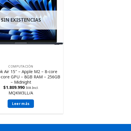
SIN EXISTENCIAS
COMPUTACIÓN
 Air 15″ – Apple M2 – 8-core
-core GPU – 8GB RAM – 256GB
– Midnight
$
1.809.990
IVA Incl.
MQKW3LL/A
Leer más