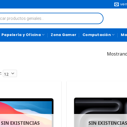
ven
Papelería y Oficina
Zona Gamer
Computación
Ma
Mostrand
:
SIN EXISTENCIAS
SIN EXISTENCIA