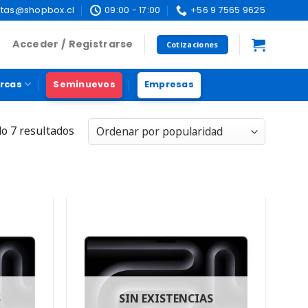
tas@shopbox.cl
09:00 - 17:00
+56 9 7565 9625
Acceder / Registrarse
Cotizaciones
rcas
Seminuevos
Empresas
o 7 resultados
S
SIN EXISTENCIAS