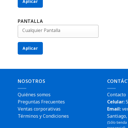
Aplicar
PANTALLA
Aplicar
NOSOTROS
CONTÁC
Quiénes somos
Contacto
Preguntas Frecuentes
Celular:
5
Ventas corporativas
Email:
ve
Términos y Condiciones
Santiago, 
(Sólo tienda
presencial).