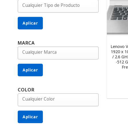
Aplicar
MARCA
Lenovo V
1920 x 1
/ 2.6 G
-512 
Fr
Aplicar
COLOR
Aplicar