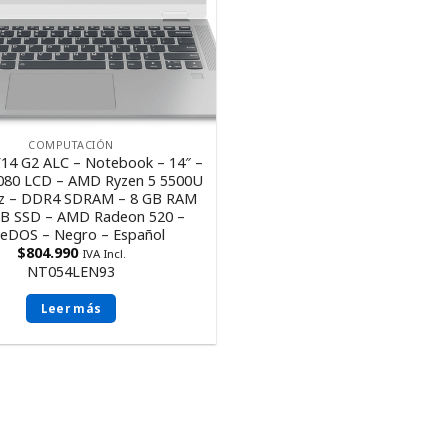
COMPUTACIÓN
14 G2 ALC – Notebook – 14″ –
080 LCD – AMD Ryzen 5 5500U
Hz – DDR4 SDRAM – 8 GB RAM
GB SSD – AMD Radeon 520 –
eeDOS – Negro – Español
$
804.990
IVA Incl.
NT054LEN93
Leer más