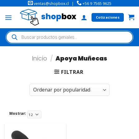
ventas@shopbox.cl
|
+56 9 7565 9625
Cotizaciones
Inicio
/
Apoya Muñecas
FILTRAR
Mostrar: