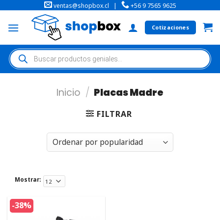
ventas@shopbox.cl
|
+56 9 7565 9625
Cotizaciones
Inicio
/
Placas Madre
FILTRAR
Mostrar:
-38%