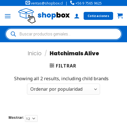
ventas@shopbox.cl
|
+56 9 7565 9625
Cotizaciones
Inicio
/
Hatchimals Alive
FILTRAR
Showing all 2 results, including child brands
Mostrar: