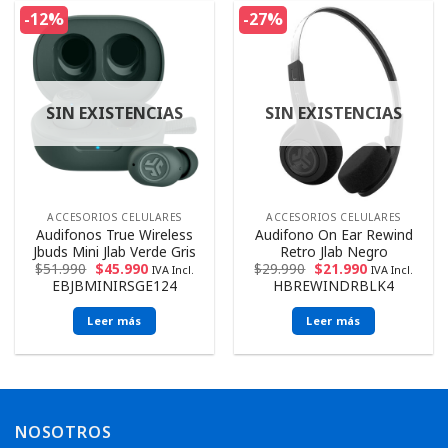
-12%
-27%
SIN EXISTENCIAS
SIN EXISTENCIAS
ACCESORIOS CELULARES
ACCESORIOS CELULARES
Audifonos True Wireless
Audifono On Ear Rewind
Jbuds Mini Jlab Verde Gris
Retro Jlab Negro
$
51.990
$
45.990
$
29.990
$
21.990
IVA Incl.
IVA Incl.
EBJBMINIRSGE124
HBREWINDRBLK4
Leer más
Leer más
NOSOTROS