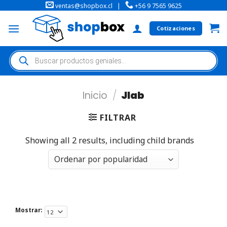
ventas@shopbox.cl
|
+56 9 7565 9625
Cotizaciones
Inicio
/
Jlab
FILTRAR
Showing all 2 results, including child brands
Mostrar: