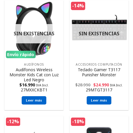
-14%
SIN EXISTENCIAS
SIN EXISTENCIAS
Envío rápido
AUDÍFONOS
ACCESORIOS COMPUTACIÓN
Audífonos Wireless
Teclado Gamer T3117
Monster Kids Cat con Luz
Punisher Monster
Led Negro
$
16.990
$
28.990
$
24.990
IVA Incl.
IVA Incl.
27MXXCKBT1
29MTGT3117
Leer más
Leer más
-12%
-18%