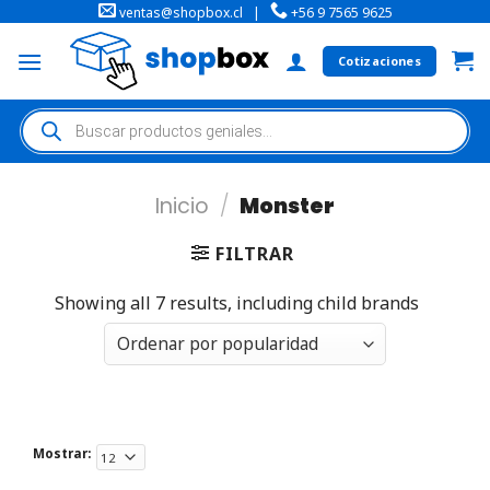
ventas@shopbox.cl
|
+56 9 7565 9625
Cotizaciones
Inicio
/
Monster
FILTRAR
Showing all 7 results, including child brands
Mostrar: