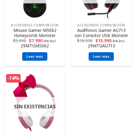
ACCESORIOS COMPUTACIÓN
ACCESORIOS COMPUTACIÓN
Mouse Gamer M5062
Audífonos Gamer AU713
Honeycomb Monster
con Conector USB Monster
$
9.990
$
7.990
$
18.990
$
15.990
IVA Incl.
IVA Incl.
29MTGM5062
29MTGAU713
Leer más
Leer más
-14%
SIN EXISTENCIAS